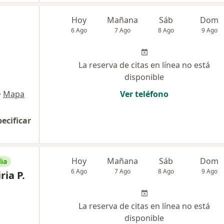
Hoy
Mañana
Sáb
Dom
6 Ago
7 Ago
8 Ago
9 Ago
La reserva de citas en línea no está
disponible
•
Mapa
Ver teléfono
pecificar
Hoy
Mañana
Sáb
Dom
ia
6 Ago
7 Ago
8 Ago
9 Ago
ria P.
La reserva de citas en línea no está
disponible