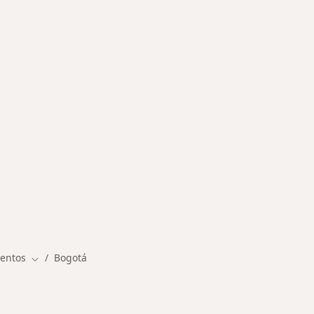
rmedades en Bogotá
mentos
Bogotá
Cambiar de ciudad