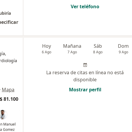
Ver teléfono
ubiría
pecificar
Hoy
Mañana
Sáb
Dom
6 Ago
7 Ago
8 Ago
9 Ago
ía,
rdiología
La reserva de citas en línea no está
disponible
•
Mapa
Mostrar perfil
$ 81.100
uan Manuel
ea Gomez