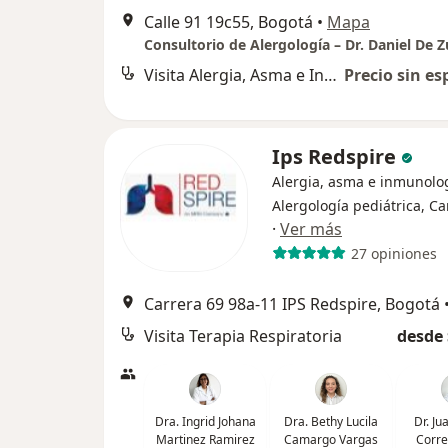
Calle 91 19c55, Bogotá
•
Mapa
Consultorio de Alergología – Dr. Daniel De Z
Visita Alergia, Asma e Inmunología
Precio sin es
Ips Redspire
Alergia, asma e inmunolog
Alergología pediátrica, Ca
·
Ver más
27 opiniones
Carrera 69 98a-11 IPS Redspire, Bogotá
Visita Terapia Respiratoria
desde 
Dra. Ingrid Johana
Dra. Bethy Lucila
Dr. J
Martinez Ramirez
Camargo Vargas
Corr