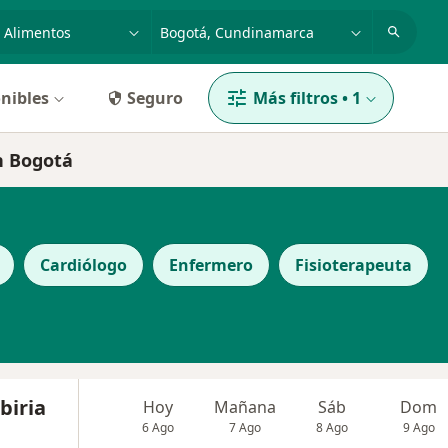
dad, enfermedad o nombre
p. ej. Bogotá
nibles
Seguro
Más filtros
•
1
en Bogotá
Cardiólogo
Enfermero
Fisioterapeuta
biria
Hoy
Mañana
Sáb
Dom
6 Ago
7 Ago
8 Ago
9 Ago