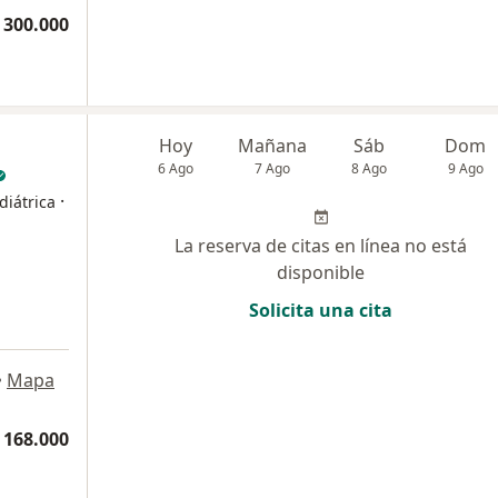
 300.000
Hoy
Mañana
Sáb
Dom
6 Ago
7 Ago
8 Ago
9 Ago
·
diátrica
La reserva de citas en línea no está
disponible
Solicita una cita
•
Mapa
 168.000