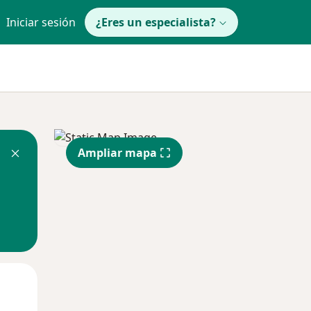
Iniciar sesión
¿Eres un especialista?
Ampliar mapa
Lun
Mar
Mié
10 Ago
11 Ago
12 Ago