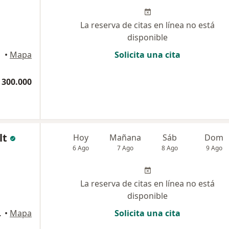
La reserva de citas en línea no está
disponible
•
Mapa
Solicita una cita
 300.000
lt
Hoy
Mañana
Sáb
Dom
6 Ago
7 Ago
8 Ago
9 Ago
La reserva de citas en línea no está
disponible
olombia, Bogotá
•
Mapa
Solicita una cita