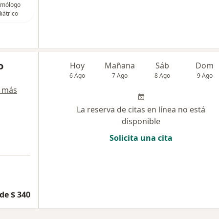
mólogo
iátrico
o
Hoy
Mañana
Sáb
Dom
6 Ago
7 Ago
8 Ago
9 Ago
 más
La reserva de citas en línea no está
disponible
Solicita una cita
de $ 340