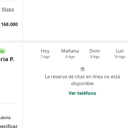
•
Mapa
 168.000
Hoy
Mañana
Dom
Lun
ia
7 Ago
8 Ago
9 Ago
10 Ago
ria P.
La reserva de citas en línea no está
disponible
Ver teléfono
ubiría
pecificar