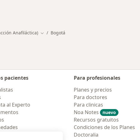
rmedades en Bogotá
acción Anafiláctica)
Bogotá
Cambiar de ciudad
os pacientes
Para profesionales
listas
Planes y precios
s
Para doctores
ta al Experto
Para clinicas
amentos
Noa Notes
nuevo
os
Recursos gratuitos
medades
Condiciones de los Planes
tas Frecuentes
Doctoralia