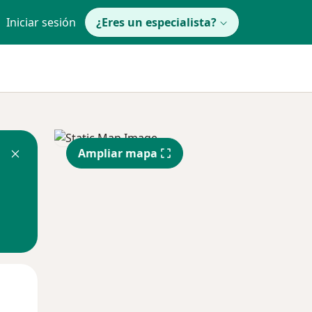
Iniciar sesión
¿Eres un especialista?
Ampliar mapa
Mar
Mié
Jue
11 Ago
12 Ago
13 Ago