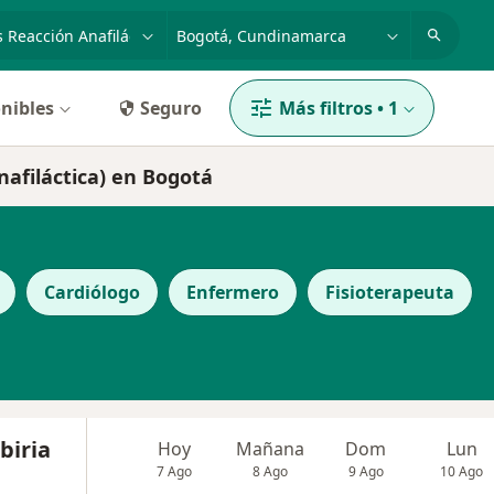
dad, enfermedad o nombre
p. ej. Bogotá
nibles
Seguro
Más filtros
•
1
nafiláctica) en Bogotá
Cardiólogo
Enfermero
Fisioterapeuta
biria
Hoy
Mañana
Dom
Lun
7 Ago
8 Ago
9 Ago
10 Ago