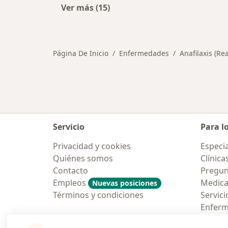
Ver más (15)
Más en esta categoría: Otras enfe
Página De Inicio
Enfermedades
Anafilaxis (Re
Servicio
Para l
Privacidad y cookies
Especia
Quiénes somos
Clínica
Contacto
Pregun
Empleos
Medic
Nuevas posiciones
Términos y condiciones
Servici
Enfer
Pregun