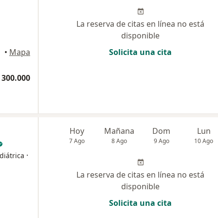
La reserva de citas en línea no está
disponible
•
Mapa
Solicita una cita
 300.000
Hoy
Mañana
Dom
Lun
7 Ago
8 Ago
9 Ago
10 Ago
·
diátrica
La reserva de citas en línea no está
disponible
Solicita una cita