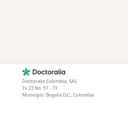
Contacto
Doctoralia - Página de inicio
Doctoralia Colombia, SAS
Tv 23 No. 97 - 73
Municipio: Bogotá D.C., Colombia