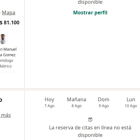
disponible
•
Mapa
Mostrar perfil
$ 81.100
uan Manuel
ea Gomez
mólogo
iátrico
o
Hoy
Mañana
Dom
Lun
7 Ago
8 Ago
9 Ago
10 Ago
 más
La reserva de citas en línea no está
disponible