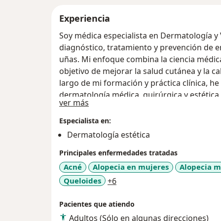
Experiencia
Soy médica especialista en Dermatología y
diagnóstico, tratamiento y prevención de en
uñas. Mi enfoque combina la ciencia médica
objetivo de mejorar la salud cutánea y la ca
largo de mi formación y práctica clínica, h
dermatología médica, quirúrgica y estétic
Acerca de mí
ver más
comunes como el acné, la rosácea y la der
complejas y tratamientos avanzados para el
Especialista en:
firmemente en la importancia de una piel s
Dermatología estética
general, y me comprometo a brindar una ate
Principales enfermedades tratadas
Acné
Alopecia en mujeres
Alopecia m
a11y_sr_more_diseases
Queloides
+6
Pacientes que atiendo
Adultos (Sólo en algunas direcciones)