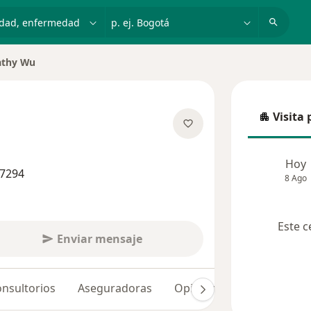
dad, enfermedad o nombre
p. ej. Bogotá
athy Wu
Visita 
Visita p
obre las especializaciones
Hoy
47294
8 Ago
Este c
Enviar mensaje
nsultorios
Aseguradoras
Opiniones (11)