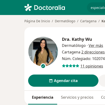
especiali
Página De Inicio
Dermatólogo
Cartagena
K
Dra.
Kathy Wu
s
Dermatólogo
·
Ver más
Cartagena
2 direcciones
Núm. Colegiado: 10207
11 opiniones
Agendar cita
Experiencia
Servicios y precios
Co