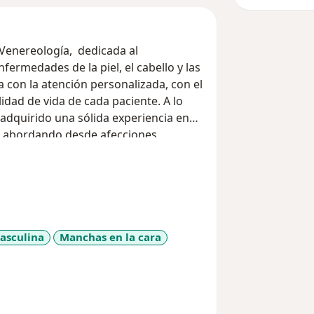
 Venereología, dedicada al
fermedades de la piel, el cabello y las
 con la atención personalizada, con el
lidad de vida de cada paciente. A lo
e adquirido una sólida experiencia en
a, abordando desde afecciones
matitis, hasta enfermedades más
 rejuvenecimiento de la piel. Creo
ana como reflejo del bienestar
nción ética, actualizada y empática.
asculina
Manchas en la cara