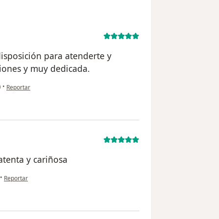
disposición para atenderte y
ciones y muy dedicada.
en opinión del usuario Sindylu
a
•
Reportar
tenta y cariñosa
en opinión del usuario Génesis padilla
•
Reportar