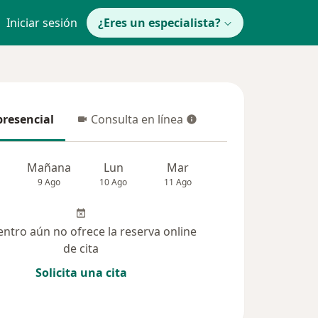
Iniciar sesión
¿Eres un especialista?
presencial
Consulta en línea
resencial
Consulta en línea
Mañana
Lun
Mar
Mié
Jue
9 Ago
10 Ago
11 Ago
12 Ago
13 Ag
entro aún no ofrece la reserva online
de cita
Solicita una cita