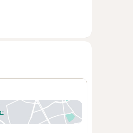
ar
 abre en una nueva pestaña