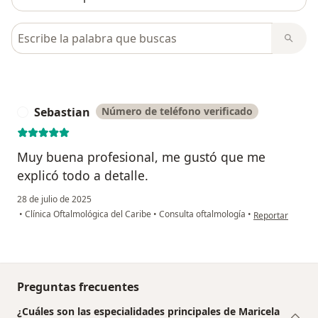
Busca en opiniones
Sebastian
Número de teléfono verificado
S
Muy buena profesional, me gustó que me
explicó todo a detalle.
28 de julio de 2025
en opinión del u
•
Clínica Oftalmológica del Caribe
•
Consulta oftalmología
•
Reportar
Preguntas frecuentes
¿Cuáles son las especialidades principales de Maricela