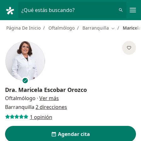
Men
¿Qué estás buscando?
Página De Inicio
Oftalmólogo
Barranquilla
Maricel
Cambiar de c
Dra.
Maricela Escobar Orozco
sobre las especializaciones
Oftalmólogo
·
Ver más
Barranquilla
2 direcciones
1 opinión
Agendar cita