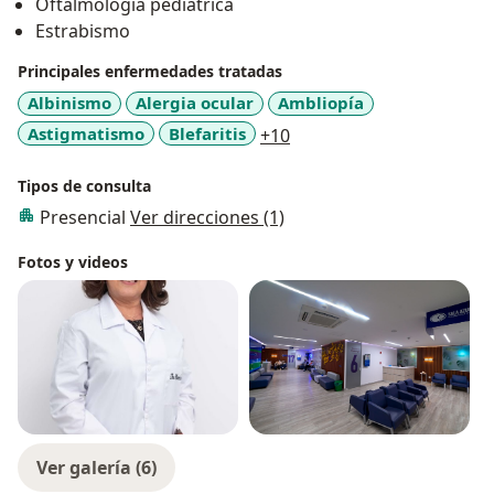
Oftalmología pediátrica
Estrabismo
Principales enfermedades tratadas
Albinismo
Alergia ocular
Ambliopía
a11y_sr_more_diseases
Astigmatismo
Blefaritis
+10
Tipos de consulta
Presencial
Ver direcciones (1)
Fotos y videos
Ver galería (6)