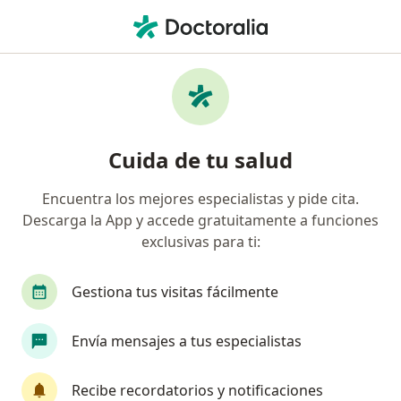
Men
Amenaza De Aborto • Ibagué, Tolima
Filtros
• 1
Seguro
Mapa
Especialistas en Amenaza de aborto en
Cuida de tu salud
Ibagué
Encuentra los mejores especialistas y pide cita.
Descarga la App y accede gratuitamente a funciones
¿Qué especialidad estás buscando?
exclusivas para ti:
Ginecólogo
Patólogo
Radiólogo
Gestiona tus visitas fácilmente
Envía mensajes a tus especialistas
Recibe recordatorios y notificaciones