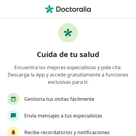
Men
Dolor Pélvico • Ibagué, Tolima
Filtros
• 1
Seguro
Mapa
Especialistas en Dolor pélvico en Ibagué
Cuida de tu salud
Encuentra los mejores especialistas y pide cita.
¿Qué especialidad estás buscando?
Descarga la App y accede gratuitamente a funciones
Ginecólogo
Terapeuta complementario
M
exclusivas para ti:
Gestiona tus visitas fácilmente
Envía mensajes a tus especialistas
Recibe recordatorios y notificaciones