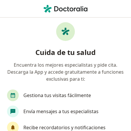
Men
Menopausia • Ibagué, Tolima
Filtros
• 1
Seguro
Mapa
Especialistas en Menopausia en Ibagué
Cuida de tu salud
Encuentra los mejores especialistas y pide cita.
¿Qué especialidad estás buscando?
Descarga la App y accede gratuitamente a funciones
Ginecólogo
exclusivas para ti:
Gestiona tus visitas fácilmente
Envía mensajes a tus especialistas
Recibe recordatorios y notificaciones