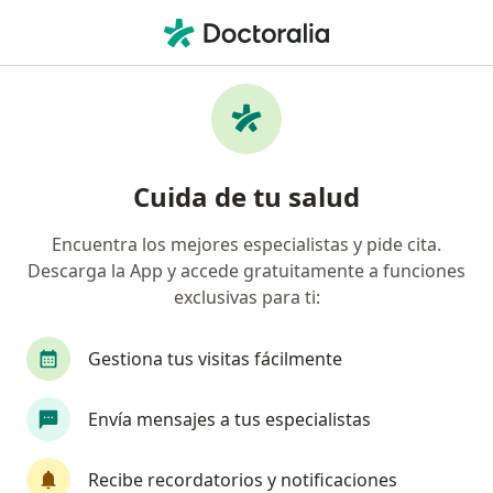
Men
Tumores De Cervix • Ibagué, Tolima
Filtros
• 1
Seguro
Mapa
Especialistas en Tumores de Cervix en
Cuida de tu salud
Ibagué
Encuentra los mejores especialistas y pide cita.
Descarga la App y accede gratuitamente a funciones
¿Qué especialidad estás buscando?
exclusivas para ti:
Ginecólogo
Cardiólogo
Dermatólogo
Gestiona tus visitas fácilmente
Envía mensajes a tus especialistas
Recibe recordatorios y notificaciones