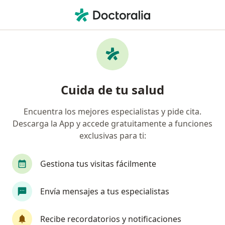
Men
Quiste Ovárico • Ibagué, Tolima
Filtros
• 1
Seguro
Mapa
Especialistas en Quiste ovárico en Ibagué
Cuida de tu salud
Encuentra los mejores especialistas y pide cita.
¿Qué especialidad estás buscando?
Descarga la App y accede gratuitamente a funciones
Ginecólogo
Radiólogo
Cardiólogo
De
exclusivas para ti:
Gestiona tus visitas fácilmente
Envía mensajes a tus especialistas
Recibe recordatorios y notificaciones