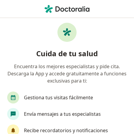
Men
Auto-Mutilación Auto-Lesionarse • Pereira, Risaralda
Filtros
• 1
Seguro
Mapa
Especialistas en Auto-mutilación (auto-
Cuida de tu salud
lesionarse) en Pereira
Encuentra los mejores especialistas y pide cita.
Descarga la App y accede gratuitamente a funciones
¿Qué especialidad estás buscando?
exclusivas para ti:
Psiquiatra
Psiquiatra infantil
Gestiona tus visitas fácilmente
Envía mensajes a tus especialistas
Recibe recordatorios y notificaciones