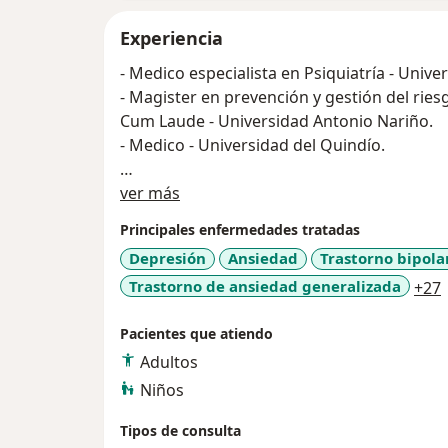
Experiencia
- Medico especialista en Psiquiatría - Univer
- Magister en prevención y gestión del rie
Cum Laude - Universidad Antonio Nariño.
- Medico - Universidad del Quindío.
Acerca de mí
Me tomo el tiempo para escuchar a mis paci
ver más
valoraciones tiene una duración de 50 a 60
Principales enfermedades tratadas
Soy un profesional altamente capacitado par
Depresión
Ansiedad
Trastorno bipola
enfermedades mentales (Adicciones, depres
Trastorno de ansiedad generalizada
+27
afectivo bipolar, esquizofrenia, Alzheimer 
otras), con énfasis en el tratamiento de l
Pacientes que atiendo
un enfoque interdisciplinario e integrador.
Durante mi formación he tenido experienci
Adultos
universitaria, lo que me ha hecho acreedor
Niños
nacionales e internacionales; además he si
Tipos de consulta
eventos nacionales e internacionales.