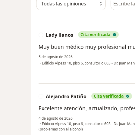
Busca en 
Lady llanos
Cita verificada
L
Muy buen médico muy profesional mu
5 de agosto de 2026
•
Edificio Alpess 10, piso 6, consultorio 603 - Dr. Juan Ma
Alejandro Patiño
Cita verificada
A
Excelente atención, actualizado, profe
4 de agosto de 2026
•
Edificio Alpess 10, piso 6, consultorio 603 - Dr. Juan Ma
(problemas con el alcohol)
en opinión del usuario Alejandro Patiño