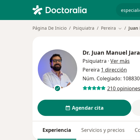
especiali
Página De Inicio
Psiquiatra
Pereira
Juan 
Cambiar d
Dr.
Juan Manuel Jara
sobr
Psiquiatra
·
Ver más
Pereira
1 dirección
Núm. Colegiado: 10883
210 opinione
Agendar cita
Experiencia
Servicios y precios
Co