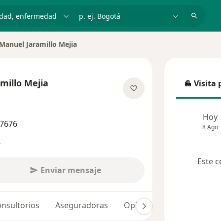
dad, enfermedad o nombre
p. ej. Bogotá
Manuel Jaramillo Mejia
e ciudad
millo Mejia
Visita 
Visita p
e las especializaciones
Hoy
07676
8 Ago
s
Este c
Enviar mensaje
nsultorios
Aseguradoras
Opiniones (210)
Dudas