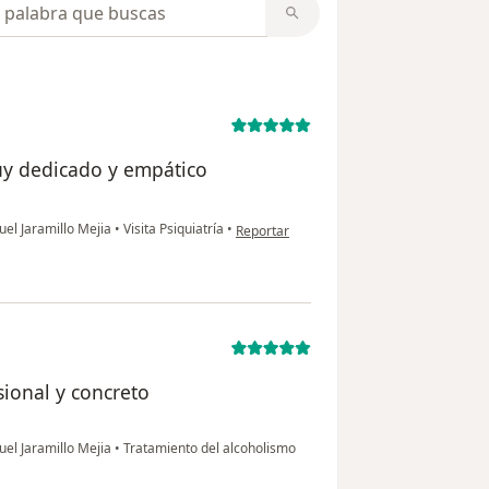
opiniones
y dedicado y empático
en opinión del usuario Lady llanos
nuel Jaramillo Mejia
•
Visita Psiquiatría
•
Reportar
sional y concreto
nuel Jaramillo Mejia
•
Tratamiento del alcoholismo