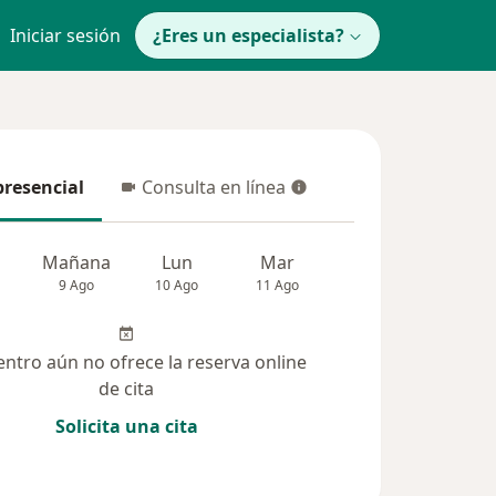
Iniciar sesión
¿Eres un especialista?
presencial
Consulta en línea
resencial
Consulta en línea
Mañana
Lun
Mar
Mié
Jue
9 Ago
10 Ago
11 Ago
12 Ago
13 Ag
entro aún no ofrece la reserva online
de cita
Solicita una cita
 solucionadas (87)