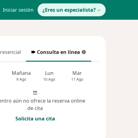
Iniciar sesión
¿Eres un especialista?
presencial
Consulta en línea
resencial
Consulta en línea
Mañana
Lun
Mar
Mié
Jue
9 Ago
10 Ago
11 Ago
12 Ago
13 Ag
entro aún no ofrece la reserva online
de cita
Solicita una cita