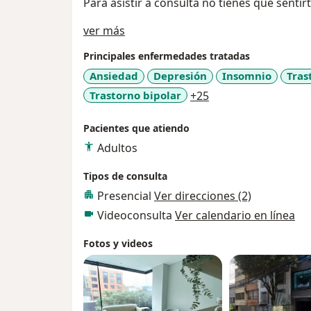
Para asistir a consulta no tienes que sentirte
Acerca de mí
ver más
Principales enfermedades tratadas
Ansiedad
Depresión
Insomnio
Tras
a11y_sr_more_dise
Trastorno bipolar
+25
Pacientes que atiendo
Adultos
Tipos de consulta
Presencial
Ver direcciones (2)
Videoconsulta
Ver calendario en línea
Fotos y videos