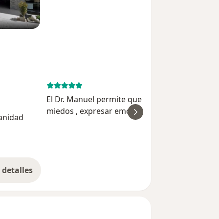
July 4, 
El Dr. Manuel permite que el paciente hable sin
miedos , expresar emociones con confianza, n
anidad
ver
promete soluciones inmediatas pero si un
proceso de sanción con tiempo. Vengan al
Karina Barra
Psiquiatra, vengan con e...
detalles
bre la experiencia