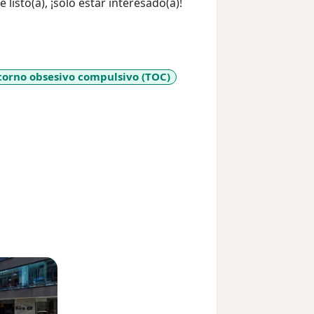
 listo(a), ¡sólo estar interesado(a)!
torno obsesivo compulsivo (TOC)
ases