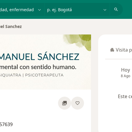
dad, enfermedad o nombre
p. ej. Bogotá
el Sanchez
e ciudad
Visita 
Visita p
Hoy
8 Ago
Este c
re las especializaciones
457639