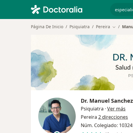
especiali
Página De Inicio
Psiquiatra
Pereira
Manu
Cambiar d
Dr.
Manuel Sanchez
sob
Psiquiatra
·
Ver más
Pereira
2 direcciones
Núm. Colegiado: 1032