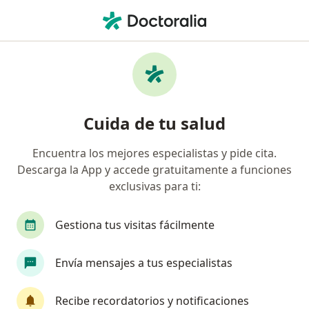
Men
Bulimia Nerviosa • Bucaramanga, Santander
Filtros
• 1
Seguro
Mapa
Especialistas en Bulimia nerviosa en
Cuida de tu salud
Bucaramanga
Encuentra los mejores especialistas y pide cita.
Descarga la App y accede gratuitamente a funciones
¿Qué especialidad estás buscando?
exclusivas para ti:
Psicólogo
Psiquiatra
Terapeuta compleme
Gestiona tus visitas fácilmente
Envía mensajes a tus especialistas
Recibe recordatorios y notificaciones