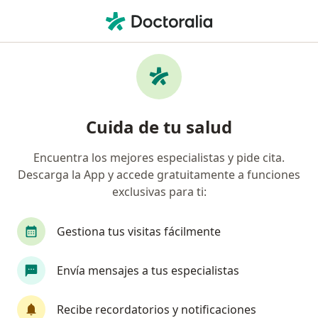
Men
Trastorno De Ansiedad • Bucaramanga, Santander
Filtros
• 1
Seguro
Mapa
Especialistas en Trastorno de ansiedad en
Cuida de tu salud
Bucaramanga
Encuentra los mejores especialistas y pide cita.
Descarga la App y accede gratuitamente a funciones
¿Qué especialidad estás buscando?
exclusivas para ti:
Psicólogo
Médico general
Medico alterna
Gestiona tus visitas fácilmente
Envía mensajes a tus especialistas
Recibe recordatorios y notificaciones