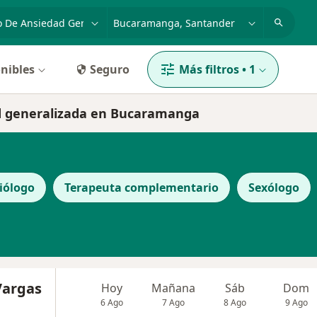
dad, enfermedad o nombre
p. ej. Bogotá
nibles
Seguro
Más filtros
•
1
ad generalizada en Bucaramanga
iólogo
Terapeuta complementario
Sexólogo
Vargas
Hoy
Mañana
Sáb
Dom
6 Ago
7 Ago
8 Ago
9 Ago