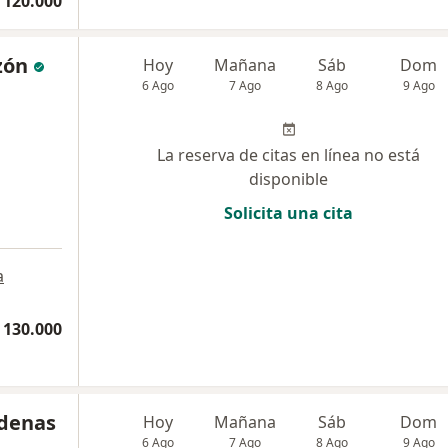
 120.000
zón
Hoy
Mañana
Sáb
Dom
6 Ago
7 Ago
8 Ago
9 Ago
La reserva de citas en línea no está
disponible
Solicita una cita
a
a
 130.000
rdenas
Hoy
Mañana
Sáb
Dom
6 Ago
7 Ago
8 Ago
9 Ago