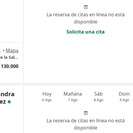
La reserva de citas en línea no está
disponible
Solicita una cita
a
s., Bucaramanga
•
Mapa
Dra. Aura Isabel Vargas Psicóloga Clínica y de la Salud- Consulta en línea Bucaramanga
 130.000
andra
Hoy
Mañana
Sáb
Dom
ez
6 Ago
7 Ago
8 Ago
9 Ago
La reserva de citas en línea no está
disponible