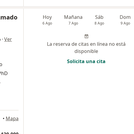
 Amado
Hoy
Mañana
Sáb
Dom
6 Ago
7 Ago
8 Ago
9 Ago
·
Ver
o
La reserva de citas en línea no está
disponible
Solicita una cita
o
 PhD
.
•
Mapa