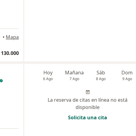
•
Mapa
 130.000
Hoy
Mañana
Sáb
Dom
6 Ago
7 Ago
8 Ago
9 Ago
La reserva de citas en línea no está
disponible
Solicita una cita