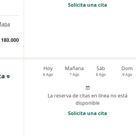
Solicita una cita
Mapa
 180.000
Hoy
Mañana
Sáb
Dom
ta
6 Ago
7 Ago
8 Ago
9 Ago
La reserva de citas en línea no está
disponible
Solicita una cita