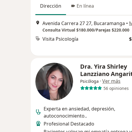
Dirección
En línea
Avenida Carrera 27 27, Bucaramanga
•
Consulta Virtual $180.000/Parejas $220.000
Visita Psicología
$
Dra. Yira Shirley
Lanzziano Angari
·
Ver más
Psicóloga
56 opiniones
Experta en ansiedad, depresión,
autoconocimiento..
Profesional Destacado
Pacientes valoran mi empatía,entrega y