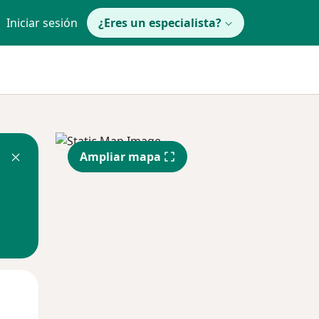
Iniciar sesión
¿Eres un especialista?
Ampliar mapa
Lun
Mar
Mié
10 Ago
11 Ago
12 Ago