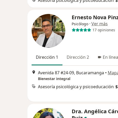
Asesoría psicológica y psicoeducación
$
Ernesto Nova Pin
·
Ver más
Psicólogo
17 opiniones
Dirección 1
Dirección 2
En líne
Avenida 87 #24-09, Bucaramanga
•
Map
Bienestar integral
Asesoría psicológica y psicoeducación
$
Dra. Angélica Cá
Ruiz