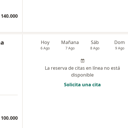
 140.000
na
Hoy
Mañana
Sáb
Dom
6 Ago
7 Ago
8 Ago
9 Ago
La reserva de citas en línea no está
disponible
Solicita una cita
 100.000