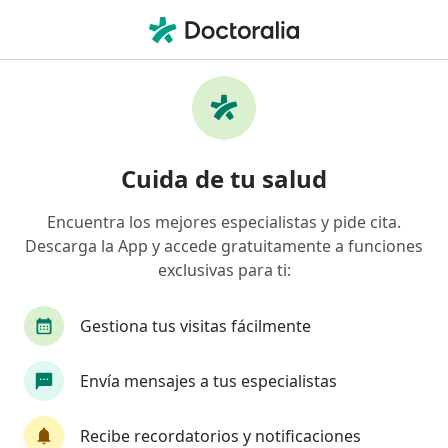
Men
Capsulitis Adhesiva • Chía, Cundinamarca
Filtros
• 1
Seguro
Mapa
Especialistas en Capsulitis adhesiva en Chía
Cuida de tu salud
Encuentra los mejores especialistas y pide cita.
¿Qué especialidad estás buscando?
Descarga la App y accede gratuitamente a funciones
Fisioterapeuta
Terapeuta complementario
exclusivas para ti:
Gestiona tus visitas fácilmente
Envía mensajes a tus especialistas
Recibe recordatorios y notificaciones