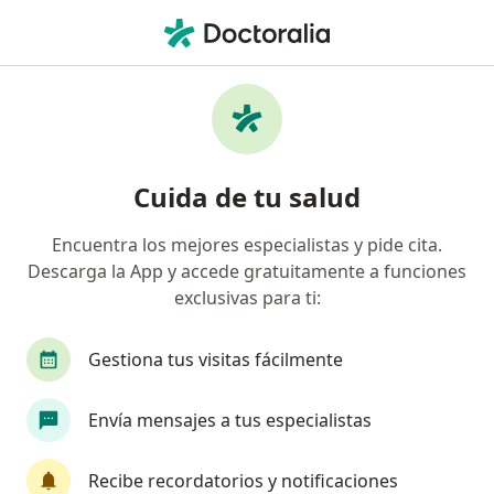
Men
Fascitis Plantar • Chía, Cundinamarca
Filtros
• 1
Seguro
Mapa
Especialistas en Fascitis plantar en Chía
Cuida de tu salud
Encuentra los mejores especialistas y pide cita.
¿Qué especialidad estás buscando?
Descarga la App y accede gratuitamente a funciones
Fisioterapeuta
Médico general
Epidemiól
exclusivas para ti:
Gestiona tus visitas fácilmente
Envía mensajes a tus especialistas
Recibe recordatorios y notificaciones