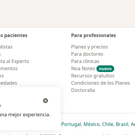
os pacientes
Para profesionales
listas
Planes y precios
s
Para doctores
ta al Experto
Para clinicas
amentos
Noa Notes
nuevo
os
Recursos gratuitos
medades
Condiciones de los Planes
tas Frecuentes
Doctoralia
ión para móvil
e
na mejor experiencia.
ueva pestaña
en una nueva pestaña
e abre en una nueva pestaña
se abre en una nueva pestaña
se abre en una nueva pestaña
se abre en una nueva pestaña
se abre en una nueva p
se abre en una
se abre e
se
Italia
,
Deutschland
,
Česko
,
Portugal
,
México
,
Chile
,
Brasil
,
A