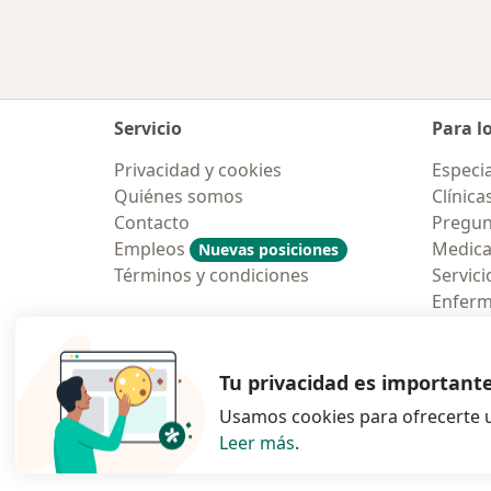
Servicio
Para l
Privacidad y cookies
Especia
Quiénes somos
Clínica
Contacto
Pregun
Empleos
Medic
Nuevas posiciones
Términos y condiciones
Servici
Enfer
Pregun
Aplicac
Tu privacidad es important
Usamos cookies para ofrecerte u
Leer más
.
se abre en una n
se abre 
s
Polska
,
Türkiye
,
España
,