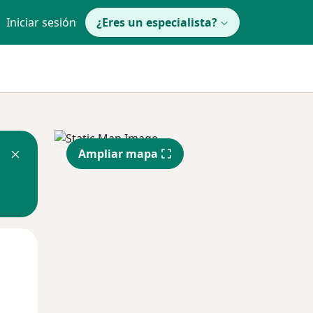
Iniciar sesión
¿Eres un especialista?
Ampliar mapa
Lun
Mar
Mié
10 Ago
11 Ago
12 Ago