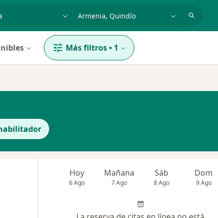
dad, enfermedad o nombre
p. ej. Bogotá
nibles
Más filtros
•
1
habilitador
Hoy
Mañana
Sáb
Dom
6 Ago
7 Ago
8 Ago
9 Ago
La reserva de citas en línea no está