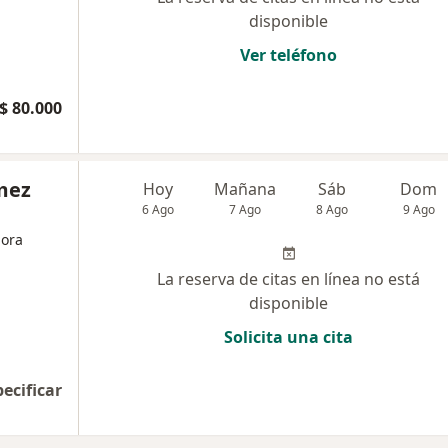
disponible
Ver teléfono
$ 80.000
mez
Hoy
Mañana
Sáb
Dom
6 Ago
7 Ago
8 Ago
9 Ago
dora
La reserva de citas en línea no está
disponible
Solicita una cita
pecificar