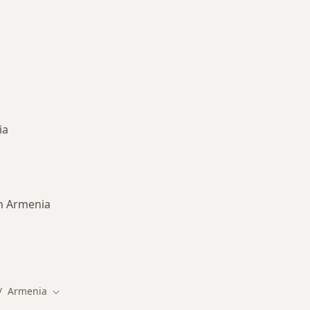
ia
en Armenia
ermedades en Armenia
Armenia
biar de ciudad
Cambiar de ciudad