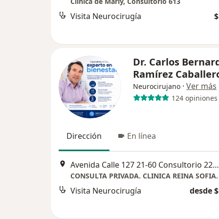
Clínica de Marly, Consultorio 613
Visita Neurocirugía
$
Dr. Carlos Bernar
Ramírez Caballer
·
Ver más
Neurocirujano
124 opiniones
Dirección
En línea
Avenida Calle 127 21-60 Consultorio 222. Clinica Reina Sofía, Bogotá
Visita Neurocirugía
desde $