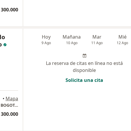
 300.000
do
Hoy
Mañana
Mar
Mié
o
9 Ago
10 Ago
11 Ago
12 Ago
La reserva de citas en línea no está
disponible
Solicita una cita
•
Mapa
CONSULTA PRIVADA. CLINICA REINA SOFIA. BOGOTA COLOMBIA
 300.000