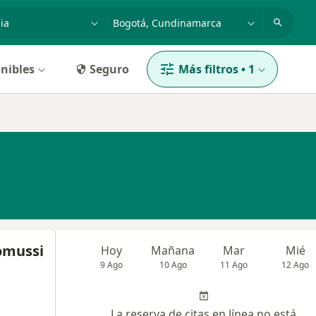
dad, enfermedad o nombre
p. ej. Bogotá
nibles
Seguro
Más filtros
•
1
omussi
Hoy
Mañana
Mar
Mié
9 Ago
10 Ago
11 Ago
12 Ago
La reserva de citas en línea no está