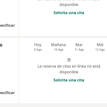
disponible
Solicita una cita
pecificar
o
Hoy
Mañana
Mar
Mié
9 Ago
10 Ago
11 Ago
12 Ago
La reserva de citas en línea no está
disponible
Solicita una cita
pecificar