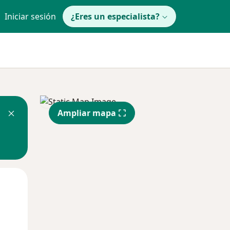
Iniciar sesión
¿Eres un especialista?
Ampliar mapa
Jue
Vie
Sáb
13 Ago
14 Ago
15 Ago