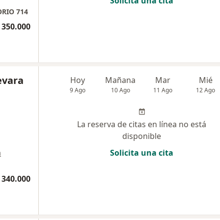
Solicita una cita
ORIO 714
 350.000
evara
Hoy
Mañana
Mar
Mié
9 Ago
10 Ago
11 Ago
12 Ago
La reserva de citas en línea no está
disponible
a
Solicita una cita
 340.000