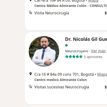
Carrera 16# 84 A 09, Bogotá
•
Mapa
Centro Médico Almirante Colón - CONSULT
Visita Neurocirugía
$
Dr. Nicolás Gil Gu
·
Ver más
Neurocirujano
5 opiniones
Cra 16 # 84a 09 cons 701, Bogotá
•
Map
Centro medico Almirante Colon
Visitas sucesivas Neurocirugía
$