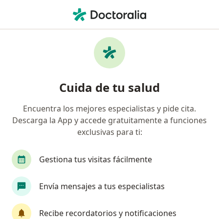
Men
Hematoma Subdural • Bogotá, Cundinamarca
Filtros
• 1
Seguro
Mapa
Especialistas en Hematoma Subdural en
Cuida de tu salud
Bogotá
Encuentra los mejores especialistas y pide cita.
Descarga la App y accede gratuitamente a funciones
¿Qué especialidad estás buscando?
exclusivas para ti:
Neurocirujano
Neurólogo
Radiólogo
Gestiona tus visitas fácilmente
Envía mensajes a tus especialistas
Recibe recordatorios y notificaciones