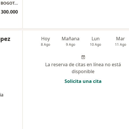
CONSULTA PRIVADA. CLINICA REINA SOFIA. BOGOTA COLOMBIA
 300.000
opez
Hoy
Mañana
Lun
Mar
8 Ago
9 Ago
10 Ago
11 Ago
La reserva de citas en línea no está
disponible
l
Solicita una cita
ia