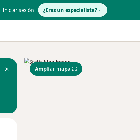
Iniciar sesión
¿Eres un especialista?
Ampliar mapa
Mié
Jue
Vie
12 Ago
13 Ago
14 Ago