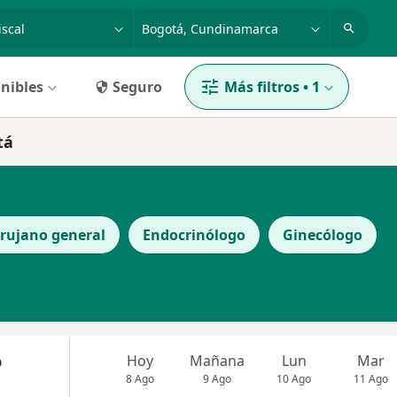
dad, enfermedad o nombre
p. ej. Bogotá
nibles
Seguro
Más filtros
•
1
tá
irujano general
Endocrinólogo
Ginecólogo
o
Hoy
Mañana
Lun
Mar
8 Ago
9 Ago
10 Ago
11 Ago