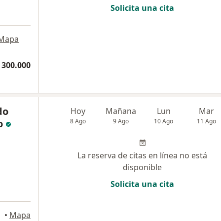
Solicita una cita
Mapa
 300.000
do
Hoy
Mañana
Lun
Mar
o
8 Ago
9 Ago
10 Ago
11 Ago
La reserva de citas en línea no está
disponible
Solicita una cita
•
Mapa