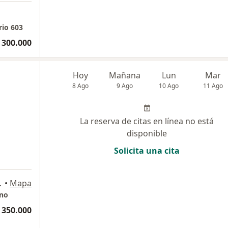
rio 603
 300.000
Hoy
Mañana
Lun
Mar
8 Ago
9 Ago
10 Ago
11 Ago
La reserva de citas en línea no está
disponible
Solicita una cita
rio 317, Bogotá
•
Mapa
ano
 350.000