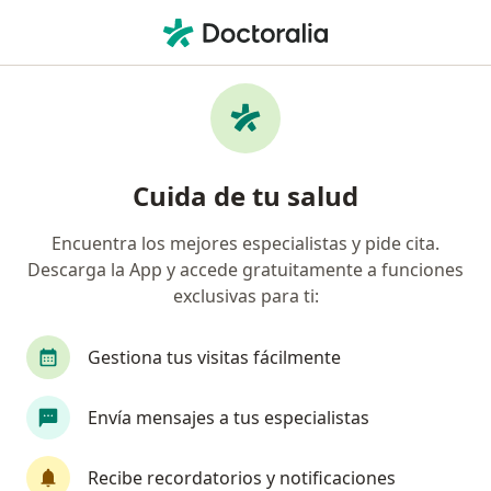
Men
Aneurisma Cerebral • Bogotá, Cundinamarca
Filtros
• 1
Seguro
Mapa
Especialistas en Aneurisma cerebral en
Cuida de tu salud
Bogotá
Encuentra los mejores especialistas y pide cita.
Descarga la App y accede gratuitamente a funciones
¿Qué especialidad estás buscando?
exclusivas para ti:
Neurocirujano
Internista
Neurólogo
Gestiona tus visitas fácilmente
Envía mensajes a tus especialistas
Recibe recordatorios y notificaciones