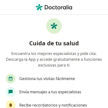
Men
Ciática • Barranquilla, Atlántico
Filtros
• 1
Seguro
Mapa
Especialistas en Ciática en Barranquilla
Cuida de tu salud
Encuentra los mejores especialistas y pide cita.
¿Qué especialidad estás buscando?
Descarga la App y accede gratuitamente a funciones
Ortopedista y Traumatólogo
Médico fisiatra r
exclusivas para ti:
Gestiona tus visitas fácilmente
Envía mensajes a tus especialistas
Recibe recordatorios y notificaciones