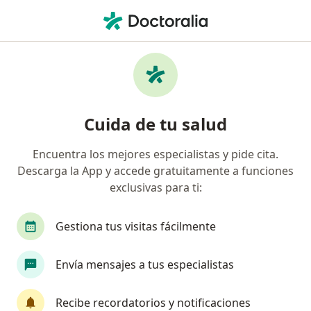
Men
Temblor Esencial Benigno • Barranquilla, Atlántico
Filtros
• 1
Mapa
Especialistas en Temblor Esencial Benigno
Cuida de tu salud
en Barranquilla
Encuentra los mejores especialistas y pide cita.
Descarga la App y accede gratuitamente a funciones
¿Qué especialidad estás buscando?
exclusivas para ti:
Neurólogo
Internista
Especialista en Med
Gestiona tus visitas fácilmente
Envía mensajes a tus especialistas
Recibe recordatorios y notificaciones