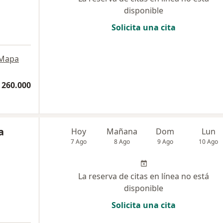
disponible
Solicita una cita
Mapa
 260.000
a
Hoy
Mañana
Dom
Lun
7 Ago
8 Ago
9 Ago
10 Ago
La reserva de citas en línea no está
disponible
Solicita una cita