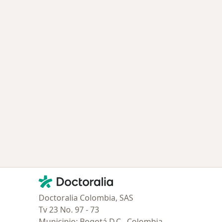
Contacto
Doctoralia - Página de inicio
Doctoralia Colombia, SAS
Tv 23 No. 97 - 73
Municipio: Bogotá D.C., Colombia