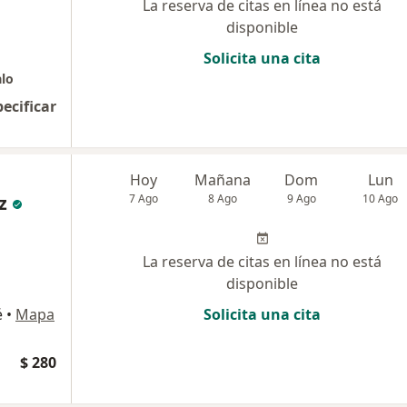
La reserva de citas en línea no está
disponible
Solicita una cita
alo
pecificar
Hoy
Mañana
Dom
Lun
z
7 Ago
8 Ago
9 Ago
10 Ago
La reserva de citas en línea no está
disponible
é
•
Mapa
Solicita una cita
$ 280