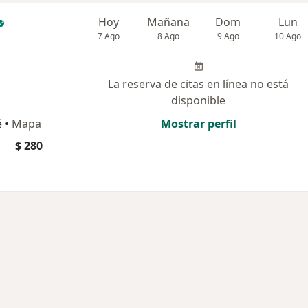
Hoy
Mañana
Dom
Lun
7 Ago
8 Ago
9 Ago
10 Ago
La reserva de citas en línea no está
disponible
é
•
Mapa
Mostrar perfil
$ 280