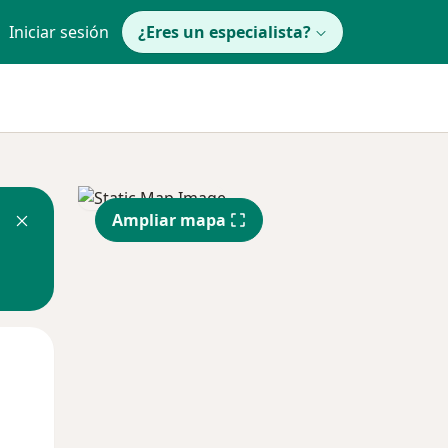
Iniciar sesión
¿Eres un especialista?
Ampliar mapa
Mar
Mié
Jue
11 Ago
12 Ago
13 Ago