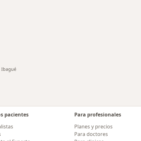
rmedades en Ibagué
Ibagué
biar de ciudad
os pacientes
Para profesionales
listas
Planes y precios
s
Para doctores