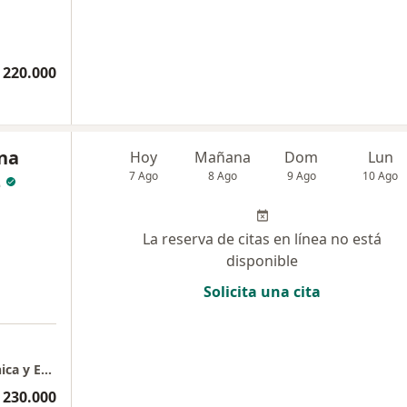
 220.000
ana
Hoy
Mañana
Dom
Lun
z
7 Ago
8 Ago
9 Ago
10 Ago
La reserva de citas en línea no está
disponible
Solicita una cita
Mónica Rodríguez Chávez Dermatología Clínica y Estética
 230.000