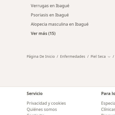
Verrugas en Ibagué
Psoriasis en Ibagué
Alopecia masculina en Ibagué
Ver más (15)
Más en esta categoría: Otras enfe
Página De Inicio
Enfermedades
Piel Seca
Cam
Servicio
Para l
Privacidad y cookies
Especia
Quiénes somos
Clínica