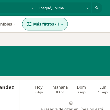
dad, enfermedad o nombre
p. ej. Bogotá
nibles
Más filtros
•
1
nandez
Hoy
Mañana
Dom
Lun
7 Ago
8 Ago
9 Ago
10 Ago
La reserva de citas en línea no está