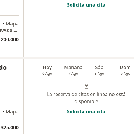
Solicita una cita
o oriental de la, Auto. Norte, Bogotá
•
Mapa
CENTRO ENFERMEDADES RENALES Y DIGESTIVAS S.A.S
 200.000
ado
Hoy
Mañana
Sáb
Dom
6 Ago
7 Ago
8 Ago
9 Ago
La reserva de citas en línea no está
disponible
•
Mapa
Solicita una cita
 325.000