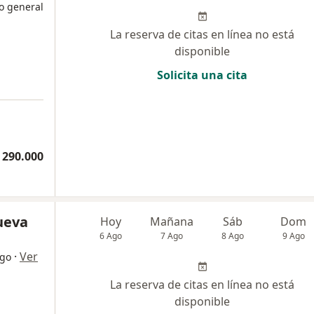
o general
La reserva de citas en línea no está
disponible
Solicita una cita
 290.000
nueva
Hoy
Mañana
Sáb
Dom
6 Ago
7 Ago
8 Ago
9 Ago
·
Ver
ogo
La reserva de citas en línea no está
disponible