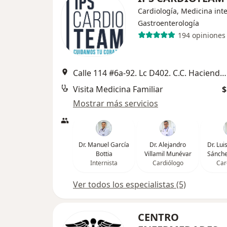
Cardiología, Medicina int
Gastroenterología
194 opiniones
Calle 114 #6a-92. Lc D402. C.C. Hacienda Santa Barbara, Bogotá
Visita Medicina Familiar
$
Mostrar más servicios
Dr. Manuel García
Dr. Alejandro
Dr. Lu
Bottia
Villamil Munévar
Sánche
Internista
Cardiólogo
Car
Ver todos los especialistas (5)
CENTRO