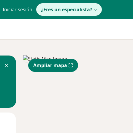
Iniciar sesión
¿Eres un especialista?
Ampliar mapa
Lun
Mar
Mié
10 Ago
11 Ago
12 Ago