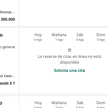
Consultorio privado Gastroenterologia y Endoscopia Dra Rosario Albis Feliz
 300.000
io
Hoy
Mañana
Sáb
Dom
6 Ago
7 Ago
8 Ago
9 Ago
o general
La reserva de citas en línea no está
disponible
Solicita una cita
Edificio Country Park CMG Cirugía Gastro SAS Centro de Endoscopias Consultorio 605
esde $ 1
o
Hoy
Mañana
Sáb
Dom
6 Ago
7 Ago
8 Ago
9 Ago