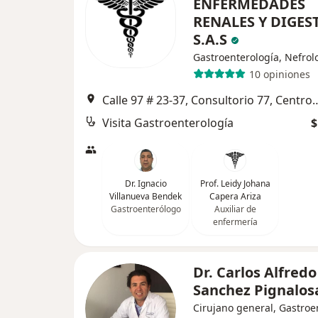
ENFERMEDADES
RENALES Y DIGES
S.A.S
Gastroenterología, Nefrol
10 opiniones
Calle 97 # 23-37, Consultorio 77, Centro médico Dalí Costad
Visita Gastroenterología
$
Dr. Ignacio
Prof. Leidy Johana
Villanueva Bendek
Capera Ariza
Gastroenterólogo
Auxiliar de
enfermería
Dr. Carlos Alfredo
Sanchez Pignalos
Cirujano general, Gastroe