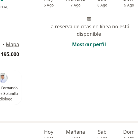
6 Ago
7 Ago
8 Ago
9 Ago
erna,
La reserva de citas en línea no está
disponible
•
Mapa
Mostrar perfil
 195.000
is Fernando
z Solanilla
diólogo
Hoy
Mañana
Sáb
Dom