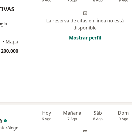
6 Ago
7 Ago
8 Ago
9 Ago
TIVAS
La reserva de citas en línea no está
ogía
disponible
Mostrar perfil
o oriental de la, Auto. Norte, Bogotá
•
Mapa
 200.000
Hoy
Mañana
Sáb
Dom
a
6 Ago
7 Ago
8 Ago
9 Ago
nterólogo