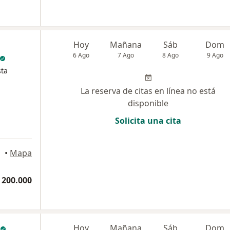
Hoy
Mañana
Sáb
Dom
6 Ago
7 Ago
8 Ago
9 Ago
sta
La reserva de citas en línea no está
disponible
Solicita una cita
•
Mapa
 200.000
Hoy
Mañana
Sáb
Dom