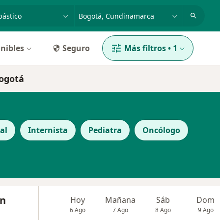
dad, enfermedad o nombre
p. ej. Bogotá
nibles
Seguro
Más filtros
•
1
Bogotá
al
Internista
Pediatra
Oncólogo
an
Hoy
Mañana
Sáb
Dom
6 Ago
7 Ago
8 Ago
9 Ago