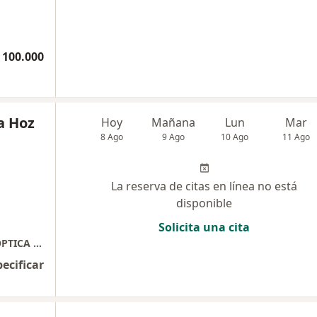
 100.000
a Hoz
Hoy
Mañana
Lun
Mar
8 Ago
9 Ago
10 Ago
11 Ago
La reserva de citas en línea no está
disponible
Solicita una cita
CCIAL GUATAPURI LOCAL 1034 L OPTIQUE OPTICA BOUTIQUE
pecificar