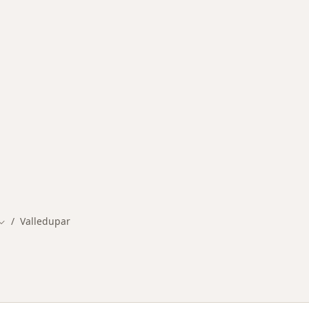
rmedades en Valledupar
Valledupar
Cambiar de ciudad