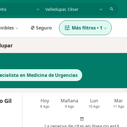
dad, enfermedad o nombre
p. ej. Bogotá
nibles
Seguro
Más filtros
•
1
edupar
ecialista en Medicina de Urgencias
o Gil
Hoy
Mañana
Lun
Mar
8 Ago
9 Ago
10 Ago
11 Ago
La reserva de citas en línea no está