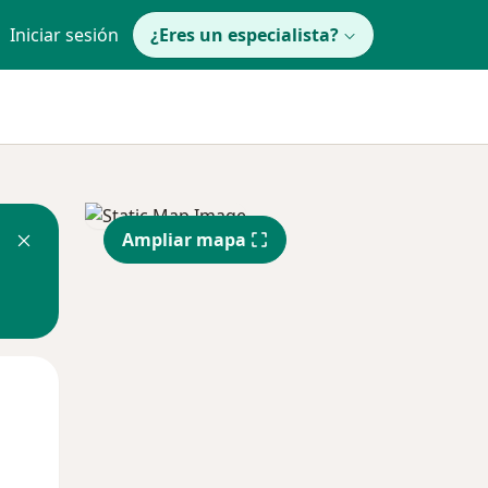
Iniciar sesión
¿Eres un especialista?
Ampliar mapa
Mié
Jue
Vie
12 Ago
13 Ago
14 Ago