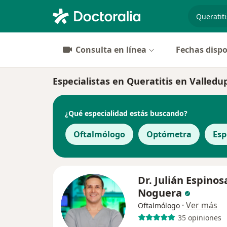
especiali
Consulta en línea
Fechas dispo
Especialistas en Queratitis en Valledu
¿Qué especialidad estás buscando?
Oftalmólogo
Optómetra
Esp
Dr. Julián Espinos
Noguera
·
Ver más
Oftalmólogo
35 opiniones