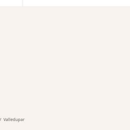
rmedades en Valledupar
Valledupar
mbiar de ciudad