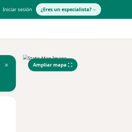
Iniciar sesión
¿Eres un especialista?
Ampliar mapa
Mié
Jue
Vie
12 Ago
13 Ago
14 Ago