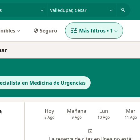
dad, enfermedad o nombre
p. ej. Bogotá
nibles
Seguro
Más filtros
•
1
par
ecialista en Medicina de Urgencias
a
Hoy
Mañana
Lun
Mar
8 Ago
9 Ago
10 Ago
11 Ago
La reserva de citas en línea no está