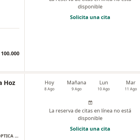
disponible
Solicita una cita
a
 100.000
a Hoz
Hoy
Mañana
Lun
Mar
8 Ago
9 Ago
10 Ago
11 Ago
La reserva de citas en línea no está
disponible
Solicita una cita
CCIAL GUATAPURI LOCAL 1034 L OPTIQUE OPTICA BOUTIQUE