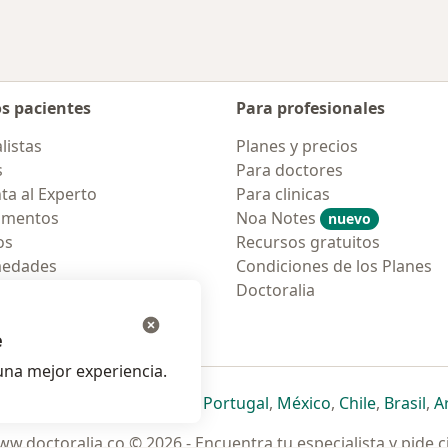
os pacientes
Para profesionales
listas
Planes y precios
s
Para doctores
ta al Experto
Para clinicas
amentos
Noa Notes
nuevo
os
Recursos gratuitos
medades
Condiciones de los Planes
tas Frecuentes
Doctoralia
ión para móvil
e
na mejor experiencia.
ueva pestaña
en una nueva pestaña
e abre en una nueva pestaña
se abre en una nueva pestaña
se abre en una nueva pestaña
se abre en una nueva pestaña
se abre en una nueva p
se abre en una
se abre e
se
Italia
,
Deutschland
,
Česko
,
Portugal
,
México
,
Chile
,
Brasil
,
A
w.doctoralia.co © 2026 - Encuentra tu especialista y pide c