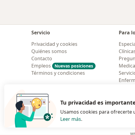
Servicio
Para l
Privacidad y cookies
Especia
Quiénes somos
Clínica
Contacto
Pregun
Empleos
Medic
Nuevas posiciones
Términos y condiciones
Servici
Enfer
Pregun
Aplicac
Tu privacidad es important
Usamos cookies para ofrecerte u
Leer más
.
se abre en una n
se abre 
s
Polska
,
Türkiye
,
España
,
ww