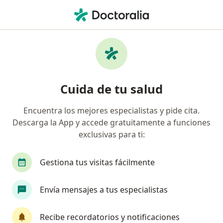
Men
Trastornos De Memoria • Medellín, Antioquia
Filtros
• 1
Seguro
Mapa
Especialistas en Trastornos de memoria en
Cuida de tu salud
Medellín
Encuentra los mejores especialistas y pide cita.
Descarga la App y accede gratuitamente a funciones
¿Qué especialidad estás buscando?
exclusivas para ti:
Neurólogo
Médico general
Gestiona tus visitas fácilmente
Internista
Anestesiólogo
Oncólogo
Envía mensajes a tus especialistas
Ver más
Recibe recordatorios y notificaciones