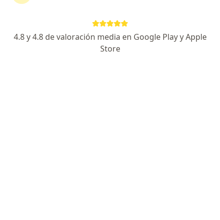
4.8 y 4.8 de valoración media en Google Play y Apple
Store
Dr. David Ríos Patiño
·
Ver más
Neurólogo
86 opiniones
Dirección
En línea
CARRERA 48 #19A-40., Medellín
•
Mapa
Torre Medica Ciudad del RIO CITAS WHATS APP
Visita Neurología
$ 300.000
Este especialista no ofrece reserva de cita en línea en esta dirección.
Solicita una cita