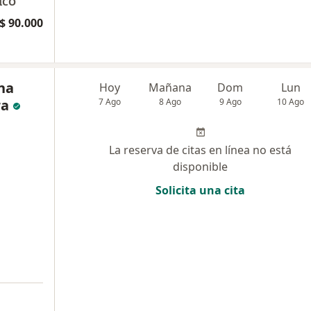
ICO
$ 90.000
na
Hoy
Mañana
Dom
Lun
ra
7 Ago
8 Ago
9 Ago
10 Ago
La reserva de citas en línea no está
disponible
Solicita una cita