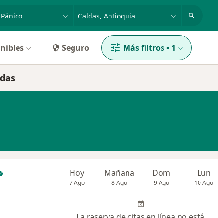
dad, enfermedad o nombre
p. ej. Bogotá
nibles
Seguro
Más filtros
•
1
ldas
Hoy
Mañana
Dom
Lun
7 Ago
8 Ago
9 Ago
10 Ago
La reserva de citas en línea no está