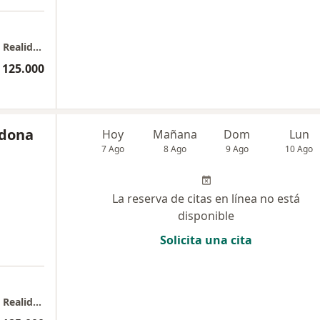
Centro de Servicios de Psicología, Sentido & Realidad
 125.000
rdona
Hoy
Mañana
Dom
Lun
7 Ago
8 Ago
9 Ago
10 Ago
La reserva de citas en línea no está
disponible
Solicita una cita
a
Centro de Servicios de Psicología, Sentido & Realidad