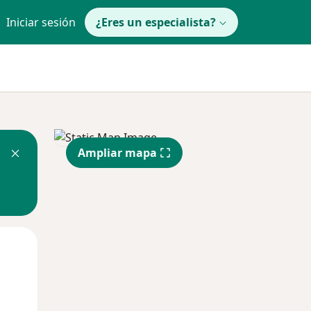
Iniciar sesión
¿Eres un especialista?
Ampliar mapa
Mar
Mié
Jue
11 Ago
12 Ago
13 Ago