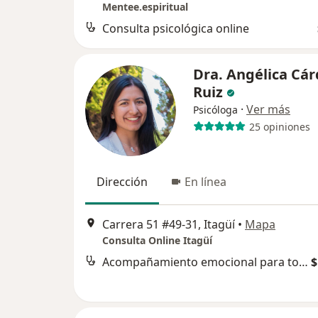
Mentee.espiritual
Consulta psicológica online
Dra. Angélica Cá
Ruiz
·
Ver más
Psicóloga
25 opiniones
Dirección
En línea
Carrera 51 #49-31, Itagüí
•
Mapa
Consulta Online Itagüí
Acompañamiento emocional para tomar decisiones
$