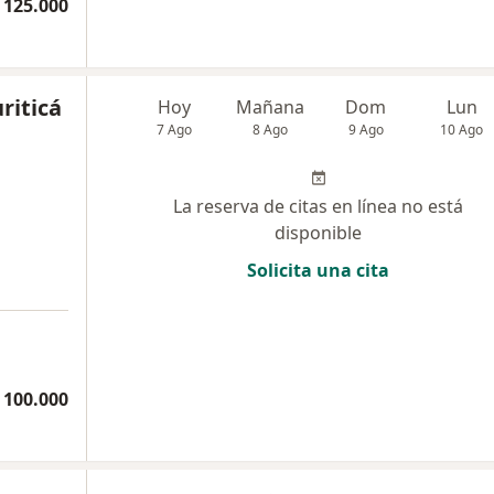
 125.000
riticá
Hoy
Mañana
Dom
Lun
7 Ago
8 Ago
9 Ago
10 Ago
La reserva de citas en línea no está
disponible
Solicita una cita
 100.000