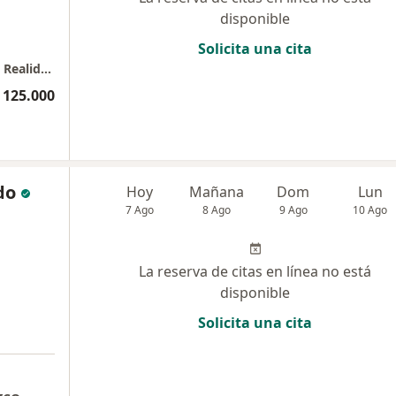
disponible
Solicita una cita
Centro de Servicios de Psicología, Sentido & Realidad
 125.000
do
Hoy
Mañana
Dom
Lun
7 Ago
8 Ago
9 Ago
10 Ago
La reserva de citas en línea no está
disponible
Solicita una cita