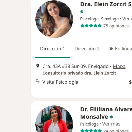
Dra. Elein Zorzit S
·
Ver
Psicóloga, Sexóloga
75 opiniones
Dirección 1
Dirección 2
En líne
Cra. 43A #38 Sur-09, Envigado
•
Mapa
Consultorio privado dra. Elein Zorzit
Visita Psicología
$
Dr. Elliliana Alvar
Monsalve
·
Ver más
Psicóloga
24 opiniones