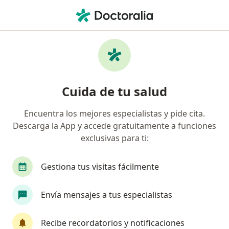
Men
Croup Laringotraqueobronquitis • Bogotá, Cundinamarca
Filtros
• 1
Seguro
Mapa
Especialistas en Croup
Cuida de tu salud
(Laringotraqueobronquitis) en Bogotá
Encuentra los mejores especialistas y pide cita.
Descarga la App y accede gratuitamente a funciones
¿Qué especialidad estás buscando?
exclusivas para ti:
Pediatra
Médico general
Gestiona tus visitas fácilmente
Terapeuta complementario
Envía mensajes a tus especialistas
Cirujano general
Dermatólogo
Recibe recordatorios y notificaciones
Ver más