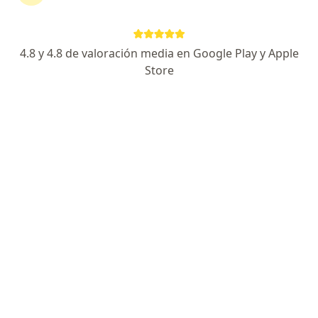
4.8 y 4.8 de valoración media en Google Play y Apple
Store
Dra. Sandra Bautista
·
Ver más
Médica estética, Pediatra
4 opiniones
Dirección
En línea
Avenida Suba 115-58, Suba
•
Mapa
MEDICINA ESTETICA Y PEDIATRIA
Visita Medicina Estética
$ 200.000