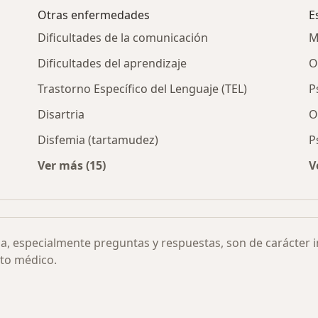
Otras enfermedades
E
Dificultades de la comunicación
M
Dificultades del aprendizaje
O
Trastorno Específico del Lenguaje (TEL)
P
Disartria
O
Disfemia (tartamudez)
P
Ver más (15)
V
r ciudad
Más en esta categoría: Otras enfermedades
ia, especialmente preguntas y respuestas, son de carácter 
to médico.