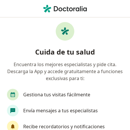
Men
Depresión Postparto • Usaquen, Cundinamarca
Filtros
• 1
Seguro
Mapa
Especialistas en Depresión postparto en
Cuida de tu salud
Usaquen
Encuentra los mejores especialistas y pide cita.
Descarga la App y accede gratuitamente a funciones
¿Qué especialidad estás buscando?
exclusivas para ti:
Psicólogo
Psiquiatra
Neuropsicólogo
Gestiona tus visitas fácilmente
Envía mensajes a tus especialistas
Recibe recordatorios y notificaciones