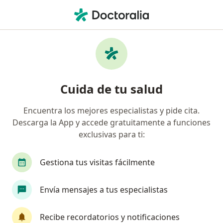
Men
Trastorno De Pánico • Usaquen, Cundinamarca
Filtros
• 1
Seguro
Mapa
Especialistas en Trastorno de pánico en
Cuida de tu salud
Usaquen
Encuentra los mejores especialistas y pide cita.
Descarga la App y accede gratuitamente a funciones
¿Qué especialidad estás buscando?
exclusivas para ti:
Psicólogo
Psiquiatra
Médico general
Gestiona tus visitas fácilmente
Envía mensajes a tus especialistas
Recibe recordatorios y notificaciones