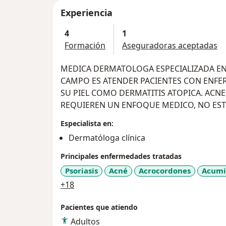
Experiencia
4
1
Formación
Aseguradoras aceptadas
MEDICA DERMATOLOGA ESPECIALIZADA EN 
CAMPO ES ATENDER PACIENTES CON ENFE
SU PIEL COMO DERMATITIS ATOPICA. ACNE
REQUIEREN UN ENFOQUE MEDICO, NO EST
Especialista en:
Dermatóloga clínica
Principales enfermedades tratadas
Psoriasis
Acné
Acrocordones
Acumi
a11y_sr_more_diseases
+18
Pacientes que atiendo
Adultos