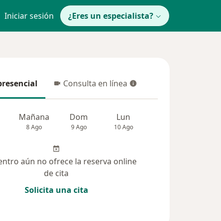
Iniciar sesión
¿Eres un especialista?
presencial
Consulta en línea
resencial
Consulta en línea
Mañana
Dom
Lun
Mar
Mié
8 Ago
9 Ago
10 Ago
11 Ago
12 Ag
entro aún no ofrece la reserva online
de cita
Solicita una cita
(264)
Dudas solucionadas (17)