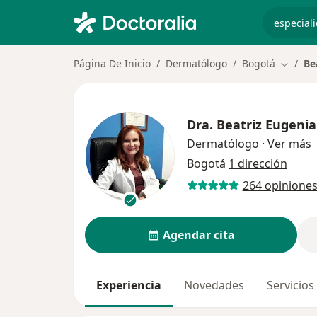
especiali
Página De Inicio
Dermatólogo
Bogotá
Be
Cambiar
Dra.
Beatriz Eugenia
s
Dermatólogo
·
Ver más
Bogotá
1 dirección
264 opinione
Agendar cita
Experiencia
Novedades
Servicios