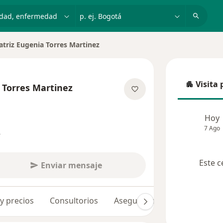
dad, enfermedad o nombre
p. ej. Bogotá
atriz Eugenia Torres Martinez
 de ciudad
Visita 
 Torres Martinez
Visita p
obre las especializaciones
Hoy
7 Ago
s
Este c
Enviar mensaje
 y precios
Consultorios
Aseguradoras
Opiniones 