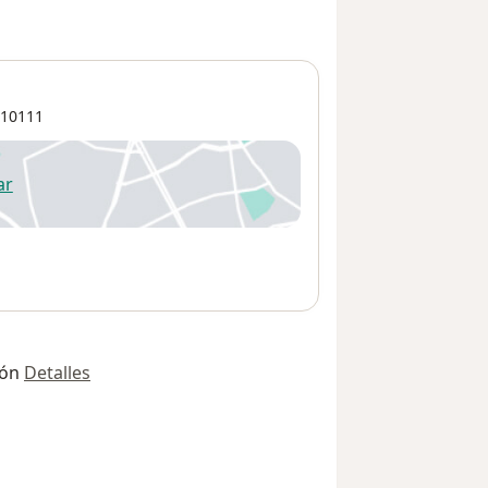
10111
ar
 abre en una nueva pestaña
ión
Detalles