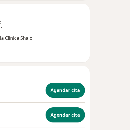
z
11
la Clinica Shaio
Agendar cita
Agendar cita