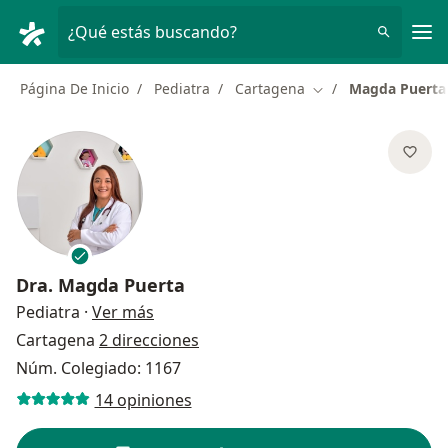
Men
¿Qué estás buscando?
Página De Inicio
Pediatra
Cartagena
Magda Puerta
Cambiar de ciudad
Dra.
Magda Puerta
sobre las especializaciones
Pediatra
·
Ver más
Cartagena
2 direcciones
Núm. Colegiado: 1167
14 opiniones