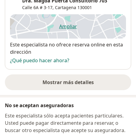
Dra. Magda Puerta Consultorio 703
Calle 6A # 3-17,
Cartagena
130001
Ampliar
se abre en una nueva pestañ
Disponibilidad
Este especialista no ofrece reserva online en esta
dirección
¿Qué puedo hacer ahora?
Mostrar más detalles
sobre la dirección
No se aceptan aseguradoras
Este especialista sólo acepta pacientes particulares.
Usted puede pagar directamente para reservar, o
buscar otro especialista que acepte su aseguradora.