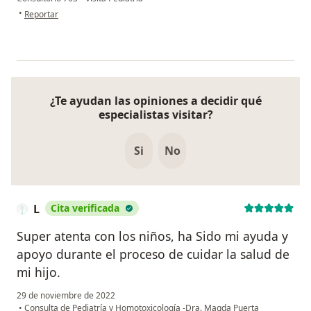
en opinión del usuario Lesly Castro a
•
Reportar
¿Te ayudan las opiniones a decidir qué
especialistas visitar?
Si
No
L
Cita verificada
Super atenta con los niños, ha Sido mi ayuda y
apoyo durante el proceso de cuidar la salud de
mi hijo.
29 de noviembre de 2022
•
Consulta de Pediatría y Homotoxicología -Dra. Magda Puerta