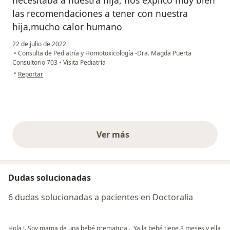
las recomendaciones a tener con nuestra
hija,mucho calor humano
22 de julio de 2022
•
Consulta de Pediatría y Homotoxicología -Dra. Magda Puerta
Consultorio 703
•
Visita Pediatría
en opinión del usuario María Sofia
•
Reportar
Ver más
opiniones anteriores
Dudas solucionadas
6 dudas solucionadas a pacientes en Doctoralia
Hola !. Soy mama de una bebé prematura... Ya la bebé tiene 3 meses y ella