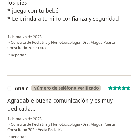
los pies
* juega con tu bebé
* Le brinda a tu niño confianza y seguridad
1 de marzo de 2023
•
Consulta de Pediatría y Homotoxicología -Dra. Magda Puerta
Consultorio 703
•
Otro
en opinión del usuario Helida
•
Reportar
Ana c
Número de teléfono verificado
A
Agradable buena comunicación y es muy
dedicada...
1 de marzo de 2023
•
Consulta de Pediatría y Homotoxicología -Dra. Magda Puerta
Consultorio 703
•
Visita Pediatría
en opinión del usuario Ana c
•
Reportar