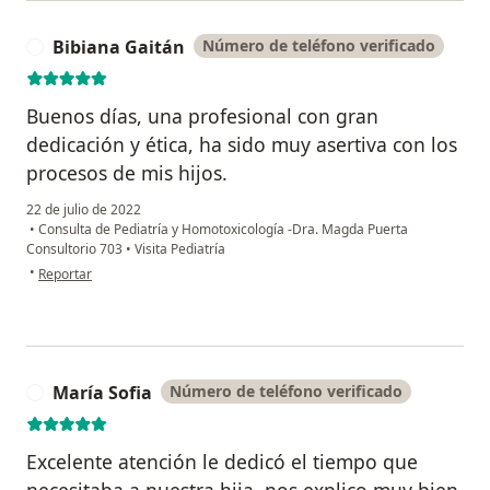
Bibiana Gaitán
Número de teléfono verificado
B
Buenos días, una profesional con gran
dedicación y ética, ha sido muy asertiva con los
procesos de mis hijos.
22 de julio de 2022
•
Consulta de Pediatría y Homotoxicología -Dra. Magda Puerta
Consultorio 703
•
Visita Pediatría
en opinión del usuario Bibiana Gaitán
•
Reportar
María Sofia
Número de teléfono verificado
M
Excelente atención le dedicó el tiempo que
necesitaba a nuestra hija, nos explico muy bien