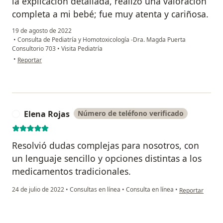
la explicación detallada, realizó una valoración
completa a mi bebé; fue muy atenta y cariñosa.
19 de agosto de 2022
•
Consulta de Pediatría y Homotoxicología -Dra. Magda Puerta
Consultorio 703
•
Visita Pediatría
en opinión del usuario Lía Marina
•
Reportar
Elena Rojas
Número de teléfono verificado
E
Resolvió dudas complejas para nosotros, con
un lenguaje sencillo y opciones distintas a los
medicamentos tradicionales.
en opinión del 
24 de julio de 2022
•
Consultas en línea
•
Consulta en línea
•
Reportar