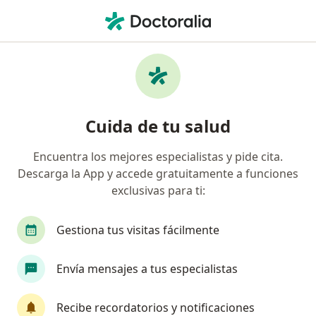
Men
Diabetes Insípida • Barranquilla, Atlántico
Filtros
• 1
Seguro
Mapa
Especialistas en Diabetes Insípida en
Cuida de tu salud
Barranquilla
Encuentra los mejores especialistas y pide cita.
Descarga la App y accede gratuitamente a funciones
¿Qué especialidad estás buscando?
exclusivas para ti:
Internista
Endocrinólogo
Nefrólogo
Gestiona tus visitas fácilmente
Envía mensajes a tus especialistas
Recibe recordatorios y notificaciones