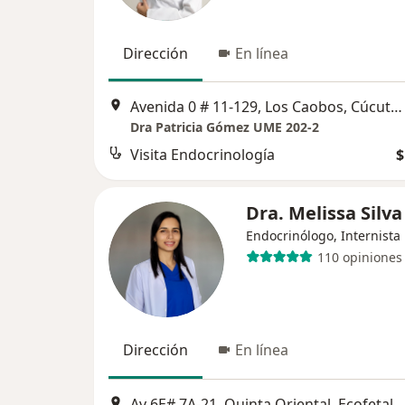
Dirección
En línea
Avenida 0 # 11-129, Los Caobos, Cúcuta, Cúcuta
Dra Patricia Gómez UME 202-2
Visita Endocrinología
$
Dra. Melissa Silva
Endocrinólogo, Internista
110 opiniones
Dirección
En línea
Av 6E# 7A-21. Quinta Oriental. E