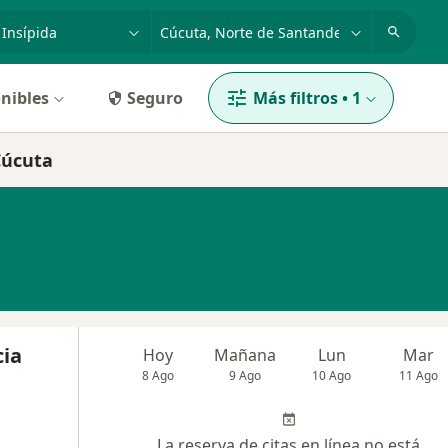
dad, enfermedad o nombre
p. ej. Bogotá
nibles
Seguro
Más filtros
•
1
Cúcuta
cia
Hoy
Mañana
Lun
Mar
8 Ago
9 Ago
10 Ago
11 Ago
La reserva de citas en línea no está