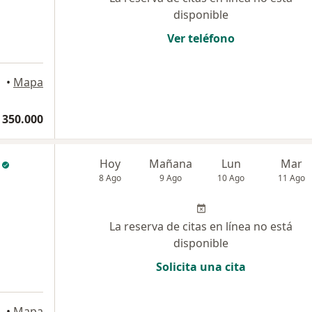
disponible
Ver teléfono
•
Mapa
 350.000
Hoy
Mañana
Lun
Mar
8 Ago
9 Ago
10 Ago
11 Ago
La reserva de citas en línea no está
disponible
Solicita una cita
cofetal, Cúcuta
•
Mapa