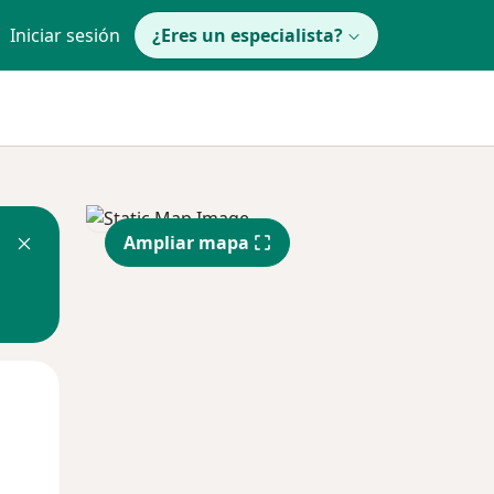
Iniciar sesión
¿Eres un especialista?
Ampliar mapa
Mié
Jue
Vie
12 Ago
13 Ago
14 Ago