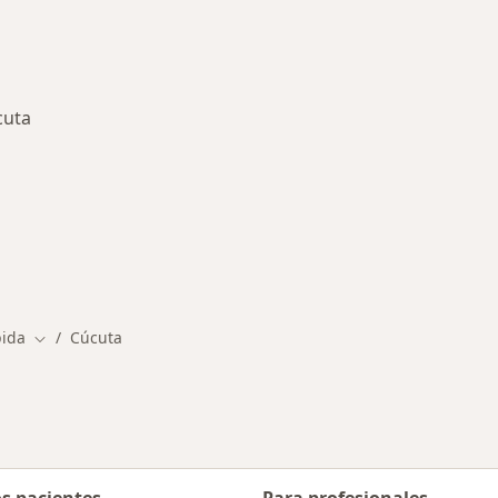
cuta
rmedades en Cúcuta
pida
Cúcuta
Cambiar de ciudad