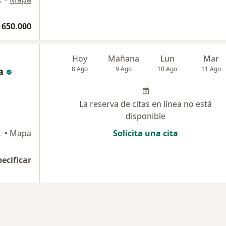
 650.000
Hoy
Mañana
Lun
Mar
a
8 Ago
9 Ago
10 Ago
11 Ago
La reserva de citas en línea no está
disponible
 Cúcuta
•
Mapa
Solicita una cita
pecificar