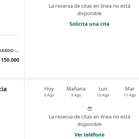
La reserva de citas en línea no está
disponible
Solicita una cita
CONSULTORIO MEDICO PATICULAR - DR EDUARDO JOSE FAJARDO JAIMES
 150.000
cia
Hoy
Mañana
Lun
Mar
8 Ago
9 Ago
10 Ago
11 Ago
La reserva de citas en línea no está
disponible
Ver teléfono