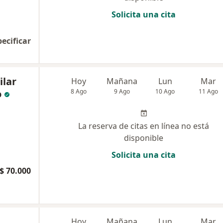
Solicita una cita
pecificar
ilar
Hoy
Mañana
Lun
Mar
o
8 Ago
9 Ago
10 Ago
11 Ago
La reserva de citas en línea no está
disponible
Solicita una cita
$ 70.000
Hoy
Mañana
Lun
Mar