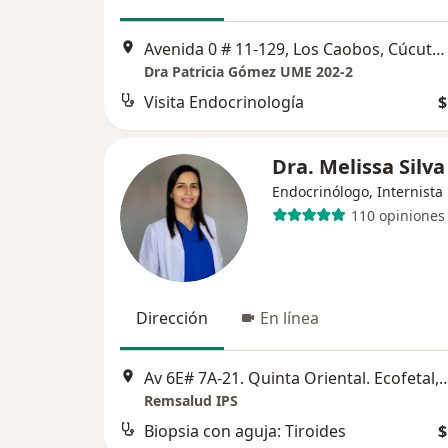
Avenida 0 # 11-129, Los Caobos, Cúcuta, Cúcuta
Dra Patricia Gómez UME 202-2
Visita Endocrinología
$
Dra. Melissa Silva
Endocrinólogo, Internista
110 opiniones
Dirección
En línea
Av 6E# 7A-21. Quinta Oriental. E
Remsalud IPS
Biopsia con aguja: Tiroides
$