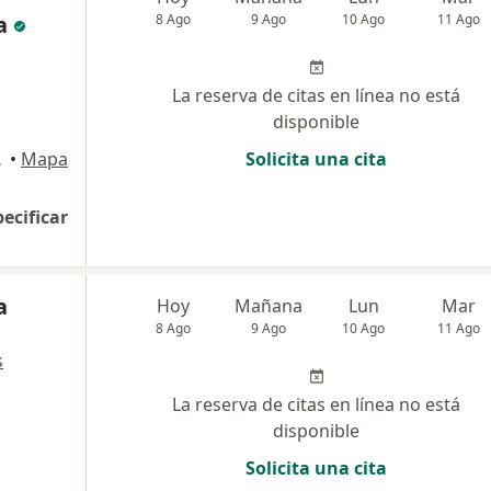
a
8 Ago
9 Ago
10 Ago
11 Ago
La reserva de citas en línea no está
disponible
 Cúcuta
•
Mapa
Solicita una cita
pecificar
a
Hoy
Mañana
Lun
Mar
8 Ago
9 Ago
10 Ago
11 Ago
s
La reserva de citas en línea no está
disponible
Solicita una cita