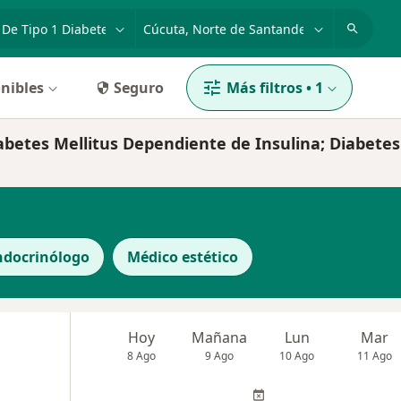
dad, enfermedad o nombre
p. ej. Bogotá
nibles
Seguro
Más filtros
•
1
iabetes Mellitus Dependiente de Insulina; Diabetes
ndocrinólogo
Médico estético
Hoy
Mañana
Lun
Mar
8 Ago
9 Ago
10 Ago
11 Ago