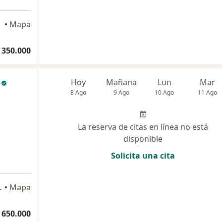
•
Mapa
 350.000
Hoy
Mañana
Lun
Mar
8 Ago
9 Ago
10 Ago
11 Ago
La reserva de citas en línea no está
disponible
Solicita una cita
cofetal, Cúcuta
•
Mapa
 650.000