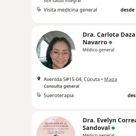
SER salud integral
Visita medicina general
desde 
Dra. Carlota Daza
Navarro
Médico general
Avenida 5#15-04, Cúcuta
•
Mapa
Consulta general
Sueroterapia
des
Dra. Evelyn Corre
Sandoval
Médico general