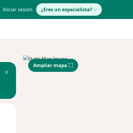
Iniciar sesión
¿Eres un especialista?
Ampliar mapa
Mié
Jue
Vie
12 Ago
13 Ago
14 Ago