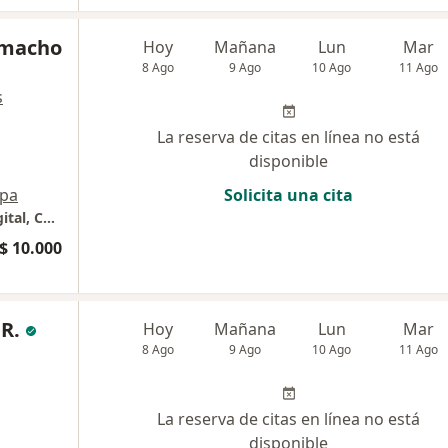
amacho
Hoy
Mañana
Lun
Mar
8 Ago
9 Ago
10 Ago
11 Ago
s
La reserva de citas en línea no está
disponible
pa
Solicita una cita
Medicina General, Paciente Crítico, Salud Digital, Control y Empoderamiento en Enfermedades Crónicas.
$ 10.000
 R.
Hoy
Mañana
Lun
Mar
8 Ago
9 Ago
10 Ago
11 Ago
La reserva de citas en línea no está
disponible