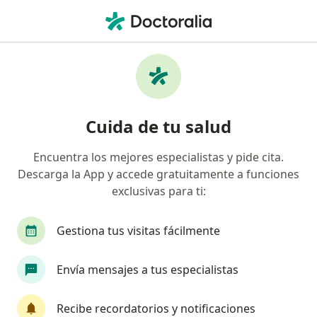
Men
¿Qué estás buscando?
Página De Inicio
Enfermedades
Litiasis Renal
Litiasis renal - Información,
Cuida de tu salud
expertos y preguntas frecuentes
Encuentra los mejores especialistas y pide cita.
Descarga la App y accede gratuitamente a funciones
exclusivas para ti:
Información
Gestiona tus visitas fácilmente
Envía mensajes a tus especialistas
No descuides tu salud
Escoge la consulta en línea para empezar o
Recibe recordatorios y notificaciones