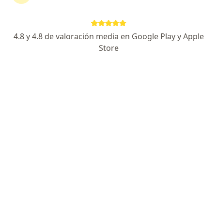
continuar tu tratamiento sin salir de casa. Si lo
necesitas, también puedes reservar una cita
presencial.
4.8 y 4.8 de valoración media en Google Play y Apple
Store
Mostrar especialistas
¿Cómo funciona?
Expertos en litiasis renal
José Ángel Mota Rebolledo
Internista
Bogotá