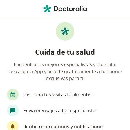
Men
Hipercolesterolemia Colesterol Alto • Cúcuta, Norte de Santander
Filtros
• 1
Seguro
Mapa
Especialistas en Hipercolesterolemia
Cuida de tu salud
(colesterol alto) en Cúcuta
Encuentra los mejores especialistas y pide cita.
Descarga la App y accede gratuitamente a funciones
¿Qué especialidad estás buscando?
exclusivas para ti:
Nutricionista
Endocrinólogo
Internista
Gestiona tus visitas fácilmente
Envía mensajes a tus especialistas
Recibe recordatorios y notificaciones