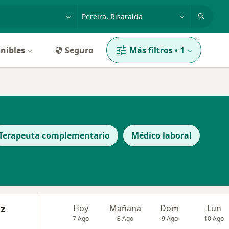
dad, enfermedad o nombre
p. ej. Bogotá
nibles
Seguro
Más filtros
•
1
Terapeuta complementario
Médico laboral
ez
Hoy
Mañana
Dom
Lun
7 Ago
8 Ago
9 Ago
10 Ago