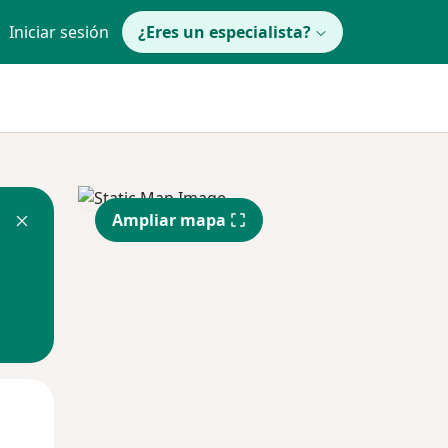
Iniciar sesión
¿Eres un especialista?
Ampliar mapa
Mar
Mié
Jue
11 Ago
12 Ago
13 Ago