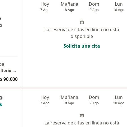
Hoy
Mañana
Dom
Lun
7 Ago
8 Ago
9 Ago
10 Ago
a
s
La reserva de citas en línea no está
disponible
Solicita una cita
pa
Consultorio Privado-Dra Diana Laklia. Consultorio # 2, Segundo piso. Centro Médico San Joaquín.
$ 90.000
o
Hoy
Mañana
Dom
Lun
7 Ago
8 Ago
9 Ago
10 Ago
La reserva de citas en línea no está