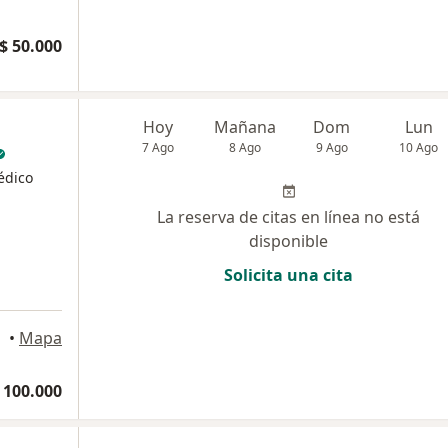
$ 50.000
Hoy
Mañana
Dom
Lun
7 Ago
8 Ago
9 Ago
10 Ago
édico
La reserva de citas en línea no está
disponible
Solicita una cita
reira
•
Mapa
 100.000