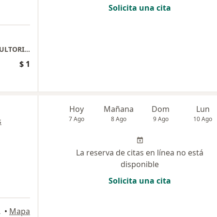
Solicita una cita
CLINICA RISARALDA PISO 1 LOCAL 10 CONSULTORIO 5
$ 1
Hoy
Mañana
Dom
Lun
7 Ago
8 Ago
9 Ago
10 Ago
s
La reserva de citas en línea no está
disponible
Solicita una cita
 Pereira
•
Mapa