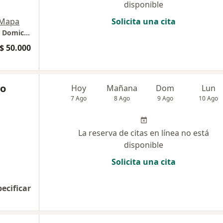
disponible
Mapa
Solicita una cita
Consulta médica general particular Virtual y Domiciliaria
$ 50.000
io
Hoy
Mañana
Dom
Lun
7 Ago
8 Ago
9 Ago
10 Ago
La reserva de citas en línea no está
disponible
Solicita una cita
pecificar