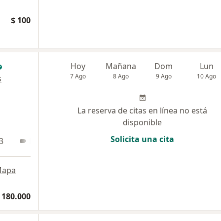
$ 100
Hoy
Mañana
Dom
Lun
7 Ago
8 Ago
9 Ago
10 Ago
s
La reserva de citas en línea no está
disponible
Solicita una cita
3
En línea
apa
 180.000