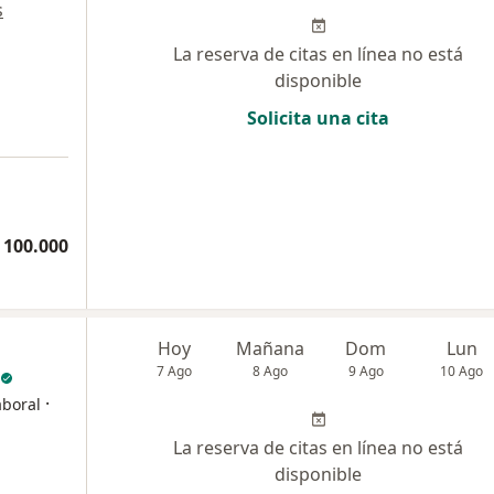
s
La reserva de citas en línea no está
disponible
Solicita una cita
 100.000
Hoy
Mañana
Dom
Lun
7 Ago
8 Ago
9 Ago
10 Ago
·
aboral
La reserva de citas en línea no está
disponible