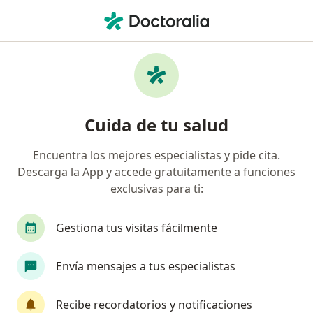
Men
Divorcio • Barranquilla, Atlántico
Filtros
• 1
Seguro
Mapa
Especialistas en Divorcio en Barranquilla
Cuida de tu salud
Encuentra los mejores especialistas y pide cita.
¿Qué especialidad estás buscando?
Descarga la App y accede gratuitamente a funciones
Psicólogo
Sexólogo
Neuropsicólogo
exclusivas para ti:
Gestiona tus visitas fácilmente
Envía mensajes a tus especialistas
Recibe recordatorios y notificaciones