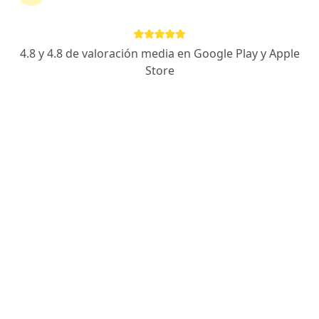
continuar tu tratamiento sin salir de casa. Si lo
necesitas, también puedes reservar una cita
presencial.
4.8 y 4.8 de valoración media en Google Play y Apple
Store
Mostrar especialistas
¿Cómo funciona?
Expertos en divorcio
Juan Felipe Rodríguez Vélez
Psicólogo
Cali