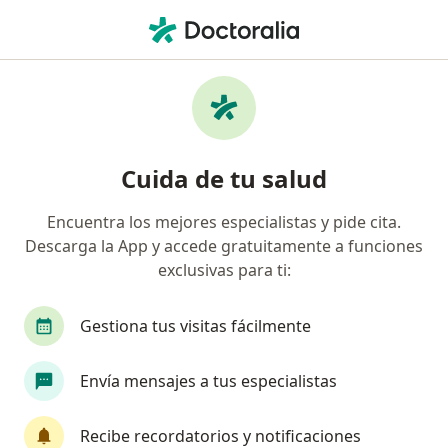
Men
¿Qué estás buscando?
Página De Inicio
Enfermedades
Divorcio
Divorcio - Información, expertos
Cuida de tu salud
y preguntas frecuentes
Encuentra los mejores especialistas y pide cita.
Descarga la App y accede gratuitamente a funciones
exclusivas para ti:
Información
Gestiona tus visitas fácilmente
Envía mensajes a tus especialistas
No descuides tu salud
Escoge la consulta en línea para empezar o
Recibe recordatorios y notificaciones