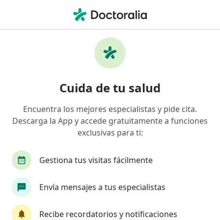
Men
Dolor Al Masticar • Medellín, Antioquia
Filtros
• 1
Seguro
Mapa
Especialistas en Dolor al masticar en
Cuida de tu salud
Medellín
Encuentra los mejores especialistas y pide cita.
Descarga la App y accede gratuitamente a funciones
¿Qué especialidad estás buscando?
exclusivas para ti:
Odontólogo
Ortodoncista
Cirujano maxil
Gestiona tus visitas fácilmente
Envía mensajes a tus especialistas
Recibe recordatorios y notificaciones