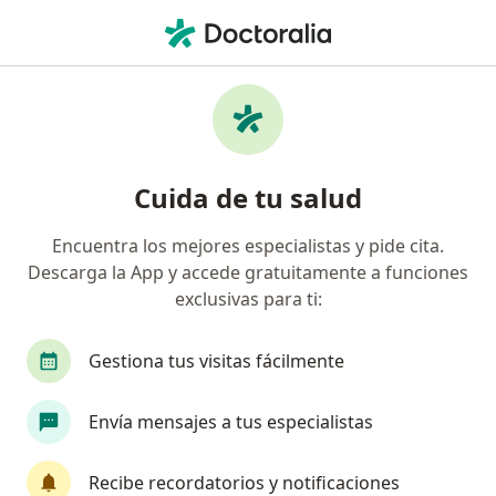
Men
Dolor De Cabeza • Itagüí, Antioquia
Filtros
• 1
Seguro
Mapa
Especialistas en Dolor de cabeza en Itagüí
Cuida de tu salud
Encuentra los mejores especialistas y pide cita.
¿Qué especialidad estás buscando?
Descarga la App y accede gratuitamente a funciones
Médico general
Terapeuta complementario
exclusivas para ti:
Gestiona tus visitas fácilmente
Envía mensajes a tus especialistas
Recibe recordatorios y notificaciones