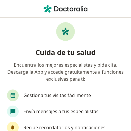
Men
Duelo Patológico • Medellín, Antioquia
Filtros
• 1
Seguro
Mapa
Especialistas en Duelo patológico en
Cuida de tu salud
Medellín
Encuentra los mejores especialistas y pide cita.
Descarga la App y accede gratuitamente a funciones
¿Qué especialidad estás buscando?
exclusivas para ti:
Psicólogo
Neuropsicólogo
Nutricionista
Gestiona tus visitas fácilmente
Envía mensajes a tus especialistas
Recibe recordatorios y notificaciones