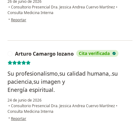
26 de junio de 2026
•
Consultorio Presencial Dra. Jessica Andrea Cuervo Martínez
•
Consulta Medicina Interna
en opinión del usuario Daniela G
•
Reportar
Arturo Camargo lozano
Cita verificada
A
Su profesionalismo,su calidad humana,.su
paciencia,su imagen y
Energía espiritual.
24 de junio de 2026
•
Consultorio Presencial Dra. Jessica Andrea Cuervo Martínez
•
Consulta Medicina Interna
en opinión del usuario Arturo Camargo lozano
•
Reportar