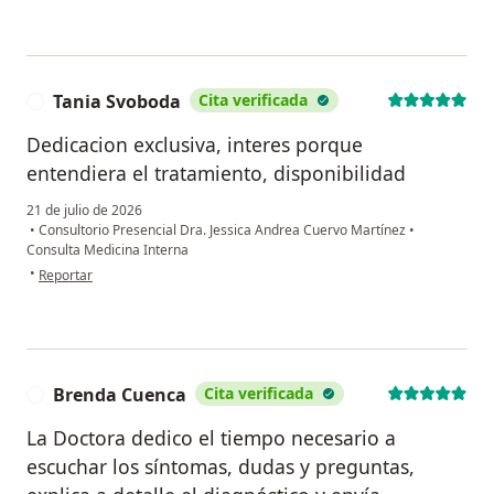
Tania Svoboda
Cita verificada
T
Dedicacion exclusiva, interes porque
entendiera el tratamiento, disponibilidad
21 de julio de 2026
•
Consultorio Presencial Dra. Jessica Andrea Cuervo Martínez
•
Consulta Medicina Interna
en opinión del usuario Tania Svoboda
•
Reportar
Brenda Cuenca
Cita verificada
B
La Doctora dedico el tiempo necesario a
escuchar los síntomas, dudas y preguntas,