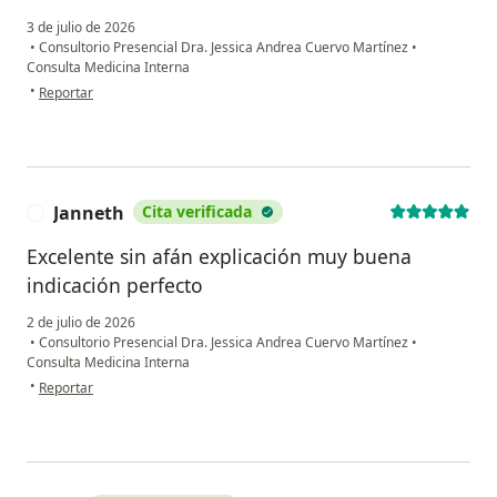
3 de julio de 2026
•
Consultorio Presencial Dra. Jessica Andrea Cuervo Martínez
•
Consulta Medicina Interna
en opinión del usuario Gisselle Torres Cruz
•
Reportar
Janneth
Cita verificada
J
Excelente sin afán explicación muy buena
indicación perfecto
2 de julio de 2026
•
Consultorio Presencial Dra. Jessica Andrea Cuervo Martínez
•
Consulta Medicina Interna
en opinión del usuario Janneth
•
Reportar