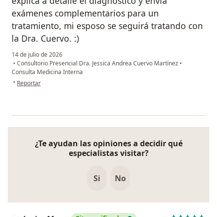
explica a detalle el diagnóstico y envía
exámenes complementarios para un
tratamiento, mi esposo se seguirá tratando con
la Dra. Cuervo. :)
14 de julio de 2026
•
Consultorio Presencial Dra. Jessica Andrea Cuervo Martínez
•
Consulta Medicina Interna
en opinión del usuario Brenda Cuenca
•
Reportar
¿Te ayudan las opiniones a decidir qué
especialistas visitar?
Si
No