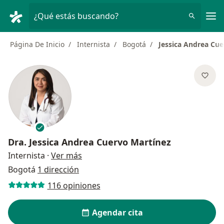
Men
¿Qué estás buscando?
Página De Inicio
Internista
Bogotá
Jessica Andrea Cue
Dra.
Jessica Andrea Cuervo Martínez
sobre las especializaciones
Internista
·
Ver más
Bogotá
1 dirección
116 opiniones
Agendar cita