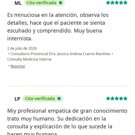
ML
Cita verificada
M
Es minuciosa en la atención, observa los
detalles, hace que el paciente se sienta
escuhado y comprendido. Muy buena
internista.
2 de julio de 2026
•
Consultorio Presencial Dra. Jessica Andrea Cuervo Martínez
•
Consulta Medicina Interna
en opinión del usuario ML
•
Reportar
LP
Cita verificada
L
Miy profesional empatica de gran conocimiento
trato muy humano. Su dedicación en la
consulta y explicación de lo que sucede la
hacen muy humana.