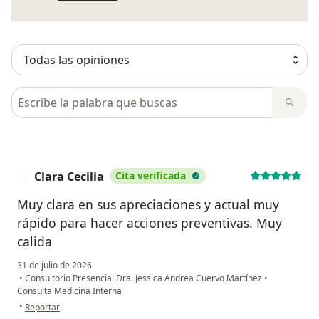
Busca en opiniones
Clara Cecilia
Cita verificada
C
Muy clara en sus apreciaciones y actual muy
rápido para hacer acciones preventivas. Muy
calida
31 de julio de 2026
•
Consultorio Presencial Dra. Jessica Andrea Cuervo Martínez
•
Consulta Medicina Interna
en opinión del usuario Clara Cecilia
•
Reportar