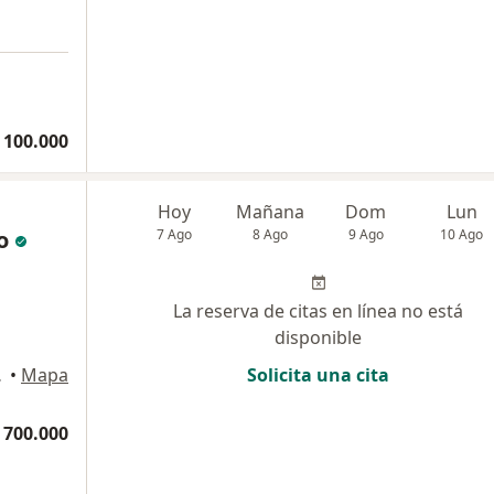
 100.000
Hoy
Mañana
Dom
Lun
o
7 Ago
8 Ago
9 Ago
10 Ago
La reserva de citas en línea no está
disponible
102, Cali
•
Mapa
Solicita una cita
 700.000