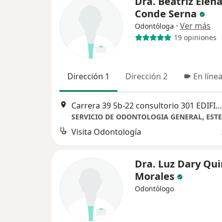
Dra. Beatriz Elen
Conde Serna
·
Ver más
Odontóloga
19 opiniones
Dirección 1
Dirección 2
En líne
Carrera 39 5b-22 consultorio 301 EDIFICIO SANTA TERESA, Cali
Visita Odontología
Dra. Luz Dary Qu
Morales
Odontólogo