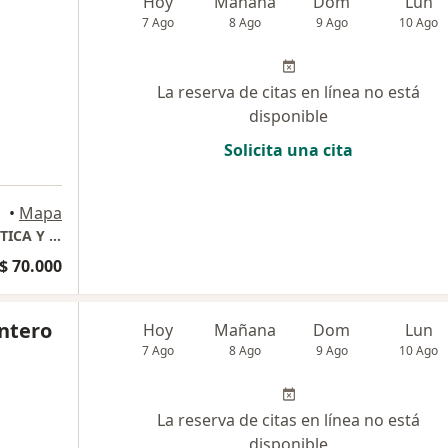
a
Hoy
Mañana
Dom
Lun
7 Ago
8 Ago
9 Ago
10 Ago
La reserva de citas en línea no está
disponible
Solicita una cita
a
•
Mapa
SERVICIO DE ODONTOLOGIA GENERAL, ESTETICA Y REAHABILITACION ORAL
$ 70.000
intero
Hoy
Mañana
Dom
Lun
7 Ago
8 Ago
9 Ago
10 Ago
La reserva de citas en línea no está
disponible