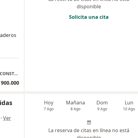
disponible
Solicita una cita
raderos
a
BRIGITH MORA IMPLANTOLOGIA ORAL Y RECONSTRUCTIVA
 900.000
idas
Hoy
Mañana
Dom
Lun
7 Ago
8 Ago
9 Ago
10 Ago
·
Ver
La reserva de citas en línea no está
disponible