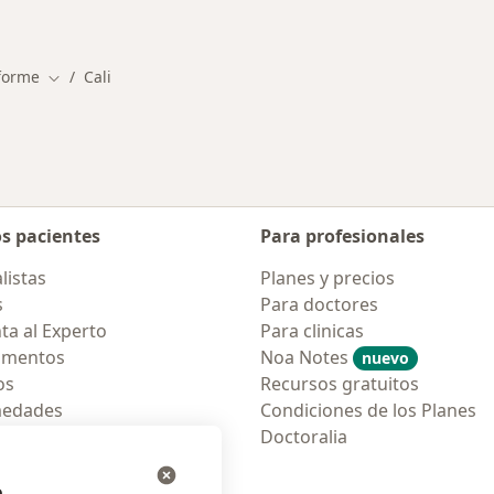
rmedades en Cali
forme
Cali
Cambiar de ciudad
os pacientes
Para profesionales
listas
Planes y precios
s
Para doctores
ta al Experto
Para clinicas
amentos
Noa Notes
nuevo
os
Recursos gratuitos
medades
Condiciones de los Planes
tas Frecuentes
Doctoralia
ión para móvil
e