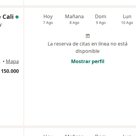
 Cali
Hoy
Mañana
Dom
Lun
7 Ago
8 Ago
9 Ago
10 Ago
y
La reserva de citas en línea no está
disponible
102, Cali
•
Mapa
Mostrar perfil
 150.000