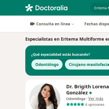
especiali
Consulta en línea
Fechas dispo
Especialistas en Eritema Multiforme en
¿Qué especialidad estás buscando?
Odontólogo
Cirujano maxilofacia
Dr. Brigith Loren
González
·
Ver más
Odontóloga
6 opiniones