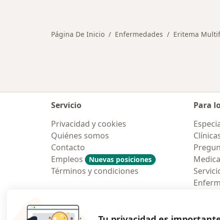
Más en esta categoría: Otras enfe
Página De Inicio
Enfermedades
Eritema Multi
Servicio
Para l
Privacidad y cookies
Especia
Quiénes somos
Clínica
Contacto
Pregun
Empleos
Medic
Nuevas posiciones
Términos y condiciones
Servici
Enfer
Pregun
Aplicac
Tu privacidad es important