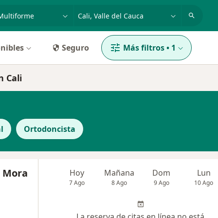
dad, enfermedad o nombre
p. ej. Bogotá
nibles
Seguro
Más filtros
•
1
 Cali
l
Ortodoncista
a Mora
Hoy
Mañana
Dom
Lun
7 Ago
8 Ago
9 Ago
10 Ago
La reserva de citas en línea no está