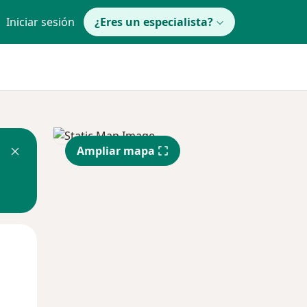
Iniciar sesión
¿Eres un especialista?
Ampliar mapa
Mar
Mié
Jue
11 Ago
12 Ago
13 Ago