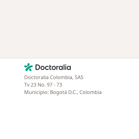
Contacto
Doctoralia - Página de inicio
Doctoralia Colombia, SAS
Tv 23 No. 97 - 73
Municipio: Bogotá D.C., Colombia