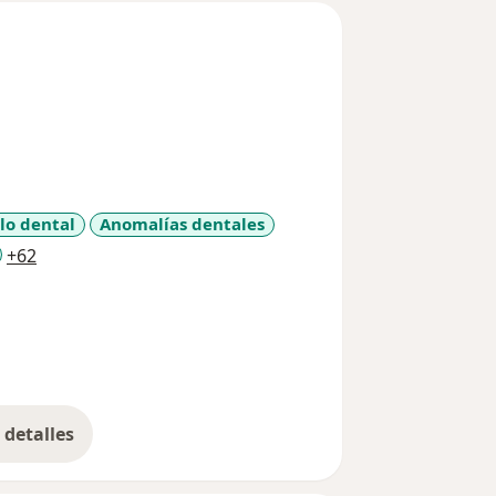
lo dental
Anomalías dentales
a11y_sr_more_diseases
+62
detalles
bre la experiencia