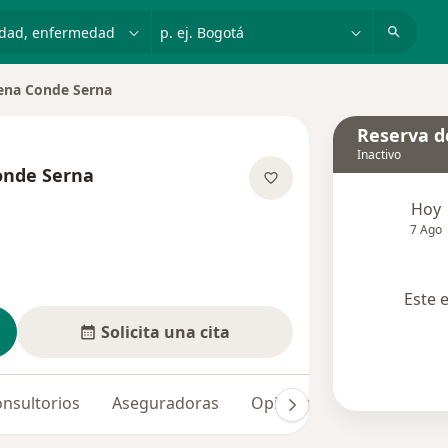
dad, enfermedad o nombre
p. ej. Bogotá
lena Conde Serna
Reserva de
Inactivo
onde Serna
bre las especializaciones
Hoy
7 Ago
Este 
Solicita una cita
nsultorios
Aseguradoras
Opiniones (19)
Dudas 