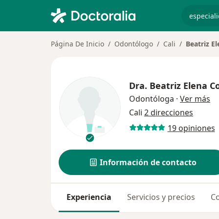
especiali
Página De Inicio
Odontólogo
Cali
Beatriz E
Dra.
Beatriz Elena C
so
Odontóloga
·
Ver más
Cali
2 direcciones
19 opiniones
Información de contacto
Experiencia
Servicios y precios
Co