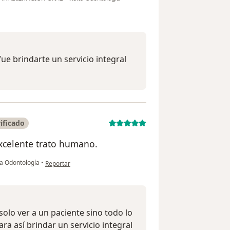
fue brindarte un servicio integral
ificado
xcelente trato humano.
en opinión del usuario Diana Muñoz
ta Odontología
•
Reportar
solo ver a un paciente sino todo lo
ra así brindar un servicio integral