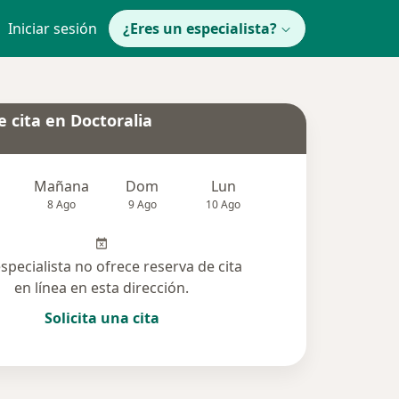
Iniciar sesión
¿Eres un especialista?
 cita en Doctoralia
Mañana
Dom
Lun
Mar
Mié
8 Ago
9 Ago
10 Ago
11 Ago
12 Ag
especialista no ofrece reserva de cita
en línea en esta dirección.
Solicita una cita
solucionadas (21)